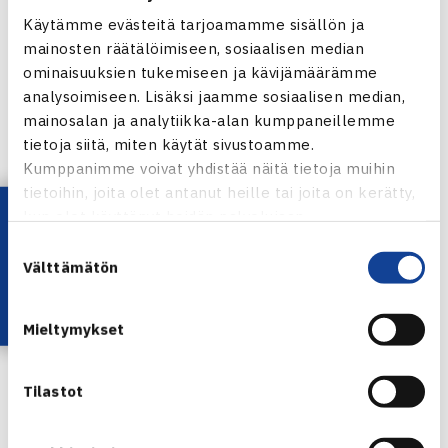
Käytämme evästeitä tarjoamamme sisällön ja
mainosten räätälöimiseen, sosiaalisen median
Satu Salonen
ominaisuuksien tukemiseen ja kävijämäärämme
Kauden nuori naispelaaja
analysoimiseen. Lisäksi jaamme sosiaalisen median,
mainosalan ja analytiikka-alan kumppaneillemme
Matti Manninen
tietoja siitä, miten käytät sivustoamme.
Kauden Fair Play -pelaaja
Kumppanimme voivat yhdistää näitä tietoja muihin
tietoihin, joita olet antanut heille tai joita on kerätty,
Lataa OmaTennis!
Erkki Viitasaari
kun olet käyttänyt heidän palvelujaan.
Kauden tuomari
Suostumuksen
Välttämätön
valinta
Gabor Lovro
Tapahtumavastaava HLK:ssa
Mieltymykset
Tilastot