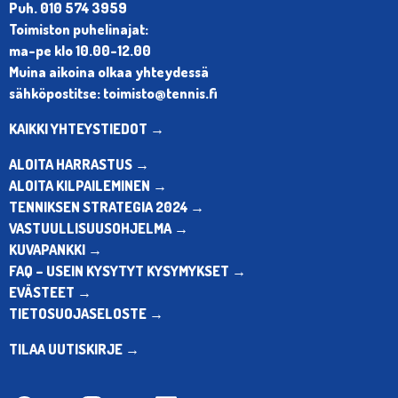
Puh. 010 574 3959
Toimiston puhelinajat:
ma-pe klo 10.00-12.00
Muina aikoina olkaa yhteydessä
sähköpostitse: toimisto@tennis.fi
KAIKKI YHTEYSTIEDOT →
ALOITA HARRASTUS →
ALOITA KILPAILEMINEN →
TENNIKSEN STRATEGIA 2024 →
VASTUULLISUUSOHJELMA →
KUVAPANKKI →
FAQ – USEIN KYSYTYT KYSYMYKSET →
EVÄSTEET →
TIETOSUOJASELOSTE →
TILAA UUTISKIRJE →