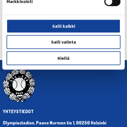
Markkinointi
Jaa:
Salli kaikki
← Edellinen
Salli valinta
Seuraava uutinen: Henri Kontinen ATP… →
Kiellä
YHTEYSTIEDOT
Olympiastadion, Paavo Nurmen tie 1, 00250 Helsinki