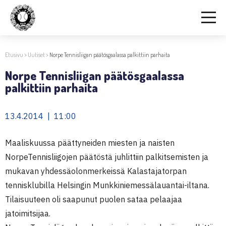
Etusivu
>
Uutiset
>
Norpe Tennisliigan päätösgaalassa palkittiin parhaita
Norpe Tennisliigan päätösgaalassa
palkittiin parhaita
13.4.2014 | 11:00
Maaliskuussa päättyneiden miesten ja naisten
NorpeTennisliigojen päätöstä juhlittiin palkitsemisten ja
mukavan yhdessäolonmerkeissä Kalastajatorpan
tennisklubilla Helsingin Munkkiniemessälauantai-iltana.
Tilaisuuteen oli saapunut puolen sataa pelaajaa
jatoimitsijaa.