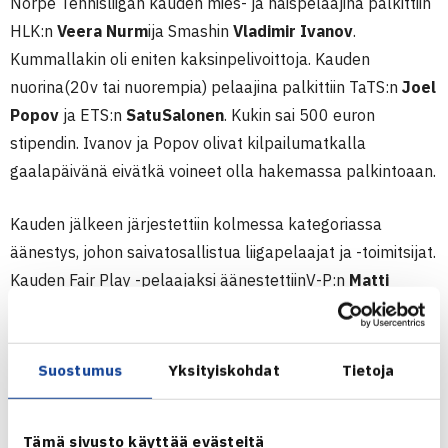
Norpe Tennisliigan kauden mies- ja naispelaajina palkittiin
HLK:n
Veera Nurm
ija Smashin
Vladimir Ivanov
.
Kummallakin oli eniten kaksinpelivoittoja. Kauden
nuorina(20v tai nuorempia) pelaajina palkittiin TaTS:n
Joel
Popov
ja ETS:n
SatuSalonen
. Kukin sai 500 euron
stipendin. Ivanov ja Popov olivat kilpailumatkalla
gaalapäivänä eivätkä voineet olla hakemassa palkintoaan.
Kauden jälkeen järjestettiin kolmessa kategoriassa
äänestys, johon saivatosallistua liigapelaajat ja -toimitsijat.
Kauden Fair Play -pelaajaksi äänestettiinV-P:n
Matti
Manninen
, kauden tuomariksi
Erkki Viitasaari
ja
parhaanakotiotteluiden järjestäjänä, jo toisen kerran
peräkkäin,
HLK.
Suostumus
Yksityiskohdat
Tietoja
Veera Nurmi
Tämä sivusto käyttää evästeitä
Kauden naispelaaja