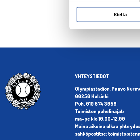
← Edellin
Kiellä
YHTEYSTIEDOT
Olympiastadion, Paavo Nurmen
00250 Helsinki
Puh. 010 574 3959
Toimiston puhelinajat:
ma-pe klo 10.00-12.00
Muina aikoina olkaa yhteyde
sähköpostitse: toimisto@tenni