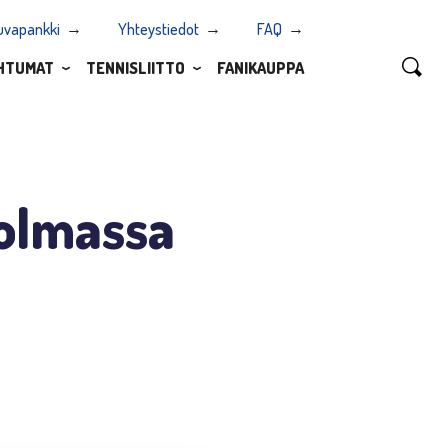
uvapankki
Yhteystiedot
FAQ
HTUMAT
TENNISLIITTO
FANIKAUPPA
holmassa