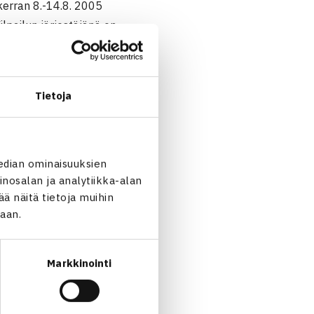
kerran 8.-14.8. 2005
lpailun järjestäjänä on
nnut aiemmin tennistä
ajaksi.
Tietoja
03 Tapiolan tennispuistossa,
edian ominaisuuksien
nosalan ja analytiikka-alan
 näitä tietoja muihin
jaan.
Markkinointi