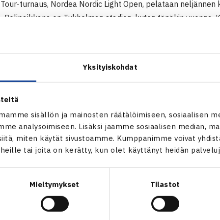
Tour-turnaus, Nordea Nordic Light Open, pelataan neljännen 
 Pelipaikkana on Tukholman stadion, kuten tänäkin vuonna. Ki
inen ATS yhteistyössä Ruotsin tennisliiton kanssa.
n nimetty uusi kilpailunjohtaja, Jenny Lindström, joka on pela
 Mikael Larsson on siirtynyt järjestelytoimikunnan puheenjoht
Yksityiskohdat
tukijana jatkaa Nordea. Turnaus pelattiin vuosina 2002 ja 20
a se siirtyi Ruotsiin.
teitä
ight Open
mamme sisällön ja mainosten räätälöimiseen, sosiaalisen m
me analysoimiseen. Lisäksi jaamme sosiaalisen median, mai
itä, miten käytät sivustoamme. Kumppanimme voivat yhdistää
t heille tai joita on kerätty, kun olet käyttänyt heidän palvelu
Mieltymykset
Tilastot