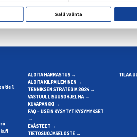
en
Seuraava uutine
Salli valinta
ALOITA HARRASTUS →
TILAA U
ALOITA KILPAILEMINEN →
 tie 1,
TENNIKSEN STRATEGIA 2024 →
VASTUULLISUUSOHJELMA →
KUVAPANKKI →
FAQ – USEIN KYSYTYT KYSYMYKSET
→
ssä
EVÄSTEET →
s.fi
TIETOSUOJASELOSTE →