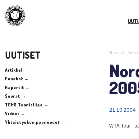
UUTI
UUTISET
Etusivu
>
Uutiset
>
N
Nor
Artikkeli →
Ennakot →
200
Raportit →
Seurat →
TEHO Tennisliiga →
21.10.2004 
Videot →
Yhteistyökumppanuudet →
WTA Tour -tu