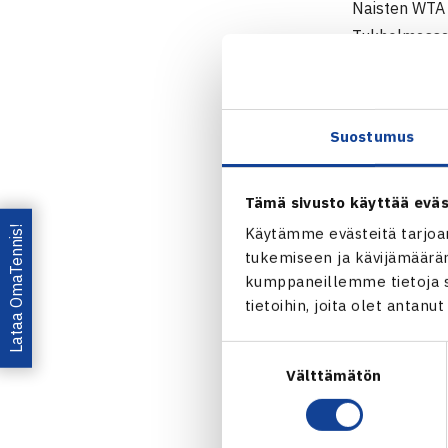
Naisten WTA 
Tukholmassa.
ahvenanmaala
Kilpailulle o
ammatikseen.
Suostumus
Kilpailun pää
Espoossa, jost
Tämä sivusto käyttää eväs
Nordic L
Lataa OmaTennis!
Käytämme evästeitä tarjoa
tukemiseen ja kävijämääräm
Jaa:
kumppaneillemme tietoja si
tietoihin, joita olet antanu
Suostumuksen
Välttämätön
valinta