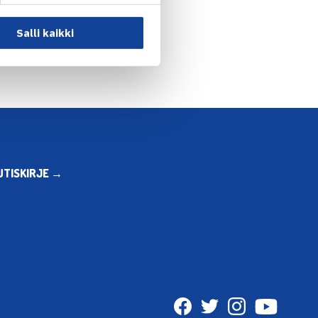
n: Sarjatennisuutisia →
Salli kaikki
UTISKIRJE →