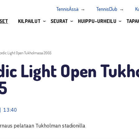
TennisÄssä
TennisClub
K
SET
KILPAILUT
SEURAT
HUIPPU-URHEILU
TAPA
ordic Light Open Tukholmassa 2005
dic Light Open Tuk
5
| 13:40
rnaus pelataan Tukholman stadionilla