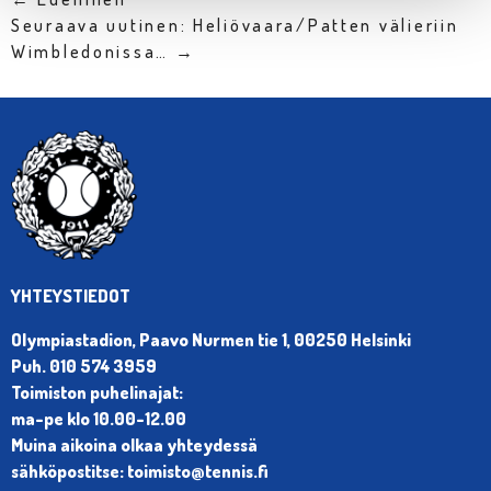
Seuraava uutinen: Heliövaara/Patten välieriin
Wimbledonissa… →
YHTEYSTIEDOT
Olympiastadion, Paavo Nurmen tie 1, 00250 Helsinki
Puh. 010 574 3959
Toimiston puhelinajat:
ma-pe klo 10.00-12.00
Muina aikoina olkaa yhteydessä
sähköpostitse: toimisto@tennis.fi