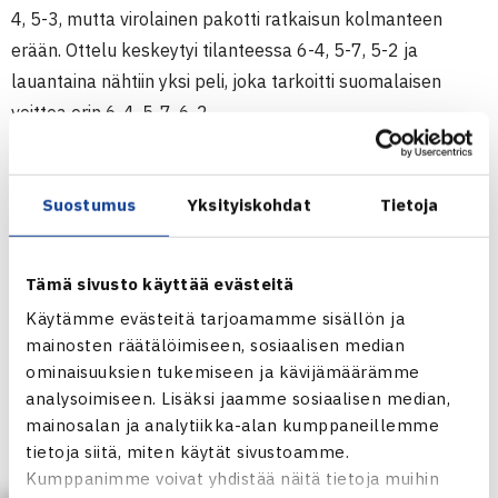
4, 5-3, mutta virolainen pakotti ratkaisun kolmanteen
erään. Ottelu keskeytyi tilanteessa 6-4, 5-7, 5-2 ja
lauantaina nähtiin yksi peli, joka tarkoitti suomalaisen
voittoa erin 6-4, 5-7, 6-2.
Välierässä verkon toisella puolella oli seitsemänneksi
sijoitettu espanjalainen
Jose Vidal Azorin
(ATP-733).
Suostumus
Yksityiskohdat
Tietoja
Vahvasti läpi viikon pelannut suomalainen eteni lopulta
loppuotteluun erin 7-5, 6-4.
Tämä sivusto käyttää evästeitä
Käytämme evästeitä tarjoamamme sisällön ja
– Tähän astisen turnauksen paras pelini, mutta jäi kyllä
mainosten räätälöimiseen, sosiaalisen median
vieläkin parannettavaa. Taistelin ensimmäisen erän
ominaisuuksien tukemiseen ja kävijämäärämme
itselleni ja toisessa alkoi syöttöni toimimaan paremmin,
analysoimiseen. Lisäksi jaamme sosiaalisen median,
mikä auttoi paljon. Vastustaja pelasi hyvin ja onnistui
mainosalan ja analytiikka-alan kumppaneillemme
roikkumaan hyvin mukana, kertoi Niklas-Salminen.
tietoja siitä, miten käytät sivustoamme.
Kumppanimme voivat yhdistää näitä tietoja muihin