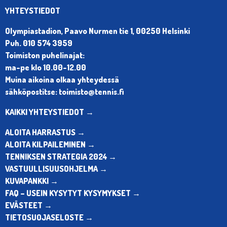
YHTEYSTIEDOT
Olympiastadion, Paavo Nurmen tie 1, 00250 Helsinki
Puh. 010 574 3959
Toimiston puhelinajat:
ma-pe klo 10.00-12.00
Muina aikoina olkaa yhteydessä
sähköpostitse: toimisto@tennis.fi
KAIKKI YHTEYSTIEDOT →
ALOITA HARRASTUS →
ALOITA KILPAILEMINEN →
TENNIKSEN STRATEGIA 2024 →
VASTUULLISUUSOHJELMA →
KUVAPANKKI →
FAQ – USEIN KYSYTYT KYSYMYKSET →
EVÄSTEET →
TIETOSUOJASELOSTE →