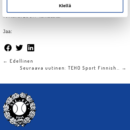
Kiellä
pelaaja juhli viime vuonna Kiinassa. Nelinpelissä hän on
voittanut 13 ITF-turnausta.
Jaa:
← Edellinen
Seuraava uutinen: TEHO Sport Finnish… →