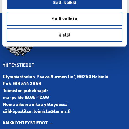
parille finaalitappio… →
Salli kaikki
Salli valinta
Kiellä
YHTEYSTIEDOT
Olympiastadion, Paavo Nurmen tie 1, 00250 Helsinki
Puh. 010 574 3959
Toimiston puhelinajat:
ma-pe klo 10.00-12.00
Muina aikoina olkaa yhteydessä
sähköpostitse: toimisto@tennis.fi
KAIKKI YHTEYSTIEDOT →