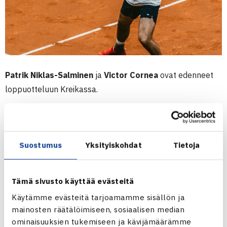
Patrik Niklas-Salminen
ja
Victor Cornea
ovat edenneet
loppuotteluun Kreikassa.
Kilpailun ykkössijoitetut Niklas-Salminen/Cornea voittivat
välieräottelunsa perjantaina
Stefanos
Sakellaridis
/
Petros Tsitsipas
paria vastaan 7-5, 6-4 ja
Suostumus
Yksityiskohdat
Tietoja
etenivät kilpailun finaaliin. Kyseessä on Niklas-Salmisen
kauden toinen finaali.
Tämä sivusto käyttää evästeitä
Käytämme evästeitä tarjoamamme sisällön ja
Avauskierroksella suomalais-romalainen pari voitti
mainosten räätälöimiseen, sosiaalisen median
italialaiset
Luca Castagnola
/
Pietro Fellin
selkein lukemin
ominaisuuksien tukemiseen ja kävijämäärämme