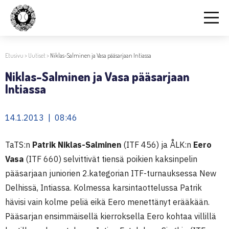
Etusivu
>
Uutiset
>
Niklas-Salminen ja Vasa pääsarjaan Intiassa
Niklas-Salminen ja Vasa pääsarjaan
Intiassa
14.1.2013 | 08:46
TaTS:n
Patrik Niklas-Salminen
(ITF 456) ja ÅLK:n
Eero
Vasa
(ITF 660) selvittivät tiensä poikien kaksinpelin
pääsarjaan juniorien 2.kategorian ITF-turnauksessa New
Delhissä, Intiassa. Kolmessa karsintaottelussa Patrik
hävisi vain kolme peliä eikä Eero menettänyt erääkään.
Pääsarjan ensimmäisellä kierroksella Eero kohtaa villillä