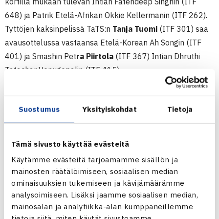
kortilla mukaan tulevan Intian Fatehdeep Singhin (ITF
648) ja Patrik Etelä-Afrikan Okkie Kellermanin (ITF 262).
Tyttöjen kaksinpelissä TaTS:n
Tanja Tuomi
(ITF 301) saa
avausottelussa vastaansa Etelä-Korean Ah Songin (ITF
401) ja Smashin Pet
ra Piirtola
(ITF 367) Intian Dhruthi
Tatachar Venugopalin (ITF 415)
Juniorien ITF-turnaus (2.kateg.)
Suostumus
Yksityiskohdat
Tietoja
14.-19.1.2013 New Delhi, Intia
Poikien kaksinpelin karsinta
1.kierrosta: Patrik Niklas-Salminen – Ishaan Saigal Intia
Tämä sivusto käyttää evästeitä
(villi kortti) 61 60, Eero Vasa (3.) – Mhiesilhouto Thou Intia
Käytämme evästeitä tarjoamamme sisällön ja
(villi kortti) 61 61
mainosten räätälöimiseen, sosiaalisen median
2.kierrosta: Niklas-Salminen – Chinmaya Dev Chauhan
ominaisuuksien tukemiseen ja kävijämäärämme
Intia 60 60, Vasa – Rohan Punj Intia 64 75
analysoimiseen. Lisäksi jaamme sosiaalisen median,
3.kierrosta (voittajat pääsarjaan): Niklas-Salminen – Dheer
mainosalan ja analytiikka-alan kumppaneillemme
tietoja siitä, miten käytät sivustoamme.