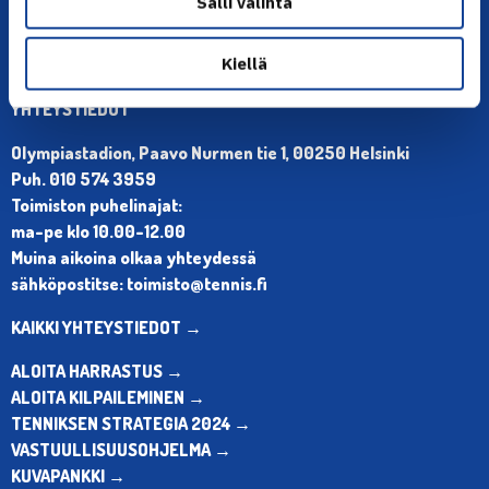
Salli valinta
Kiellä
YHTEYSTIEDOT
Olympiastadion, Paavo Nurmen tie 1, 00250 Helsinki
Puh. 010 574 3959
Toimiston puhelinajat:
ma-pe klo 10.00-12.00
Muina aikoina olkaa yhteydessä
sähköpostitse: toimisto@tennis.fi
KAIKKI YHTEYSTIEDOT →
ALOITA HARRASTUS →
ALOITA KILPAILEMINEN →
TENNIKSEN STRATEGIA 2024 →
VASTUULLISUUSOHJELMA →
KUVAPANKKI →