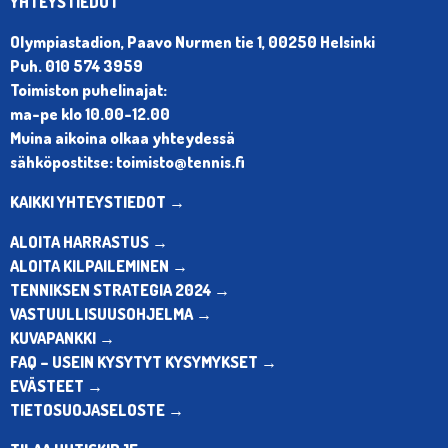
YHTEYSTIEDOT
Olympiastadion, Paavo Nurmen tie 1, 00250 Helsinki
Puh. 010 574 3959
Toimiston puhelinajat:
ma-pe klo 10.00-12.00
Muina aikoina olkaa yhteydessä
sähköpostitse: toimisto@tennis.fi
KAIKKI YHTEYSTIEDOT →
ALOITA HARRASTUS →
ALOITA KILPAILEMINEN →
TENNIKSEN STRATEGIA 2024 →
VASTUULLISUUSOHJELMA →
KUVAPANKKI →
FAQ – USEIN KYSYTYT KYSYMYKSET →
EVÄSTEET →
TIETOSUOJASELOSTE →