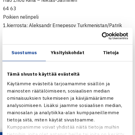
Hao Zhou Kiina – Niklas-Salminen
64 63
Poikien nelinpeli
1.kierrosta: Aleksandr Ernepesov Turkmenistan/Patrik
Niklas-Salminen (7.) – Harik Fakkhiew/Trirawat
Karmkatoke Thaimaa (villi kortti) 60 61
2.kierrosta: Ernepesov/Niklas-Salminen – Nawakrn
Suostumus
Yksityiskohdat
Tietoja
Khunjan/Vorchon Rakpuangchon
Thaimaa 61 63
Tämä sivusto käyttää evästeitä
Puolivälieriä: Bogdan Bobrov/Boris Pokotilov Venäjä (1.) –
Käytämme evästeitä tarjoamamme sisällön ja
Ernepesov/Niklas-Salminen
mainosten räätälöimiseen, sosiaalisen median
75 67(4) [10-7]
ominaisuuksien tukemiseen ja kävijämäärämme
analysoimiseen. Lisäksi jaamme sosiaalisen median,
Turnaus verkossa
mainosalan ja analytiikka-alan kumppaneillemme
tietoja siitä, miten käytät sivustoamme.
Tällä viikolla Eero ja Patrik kisaavat ITF:n
Kumppanimme voivat yhdistää näitä tietoja muihin
kakkoskategorian kisassa Chuncheon Cityssä, Etelä-
tietoihin, joita olet antanut heille tai joita on kerätty,