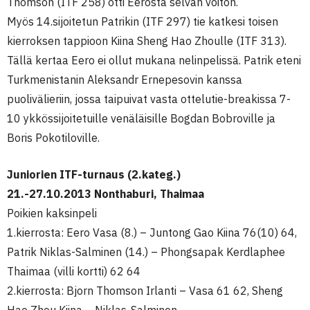
Thomson (ITF 258) otti Eerosta selvän voiton.
Myös 14.sijoitetun Patrikin (ITF 297) tie katkesi toisen
kierroksen tappioon Kiina Sheng Hao Zhoulle (ITF 313).
Tällä kertaa Eero ei ollut mukana nelinpelissä. Patrik eteni
Turkmenistanin Aleksandr Ernepesovin kanssa
puolivälieriin, jossa taipuivat vasta ottelutie-breakissa 7-
10 ykkössijoitetuille venäläisille Bogdan Bobroville ja
Boris Pokotiloville.
Juniorien ITF-turnaus (2.kateg.)
21.-27.10.2013 Nonthaburi, Thaimaa
Poikien kaksinpeli
1.kierrosta: Eero Vasa (8.) – Juntong Gao Kiina 76(10) 64,
Patrik Niklas-Salminen (14.) – Phongsapak Kerdlaphee
Thaimaa (villi kortti) 62 64
2.kierrosta: Bjorn Thomson Irlanti – Vasa 61 62, Sheng