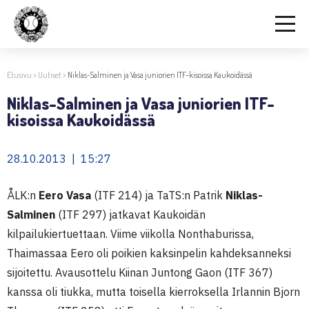
Etusivu
>
Uutiset
>
Niklas-Salminen ja Vasa juniorien ITF-kisoissa Kaukoidässä
Niklas-Salminen ja Vasa juniorien ITF-
kisoissa Kaukoidässä
28.10.2013 | 15:27
ÅLK:n
Eero Vasa
(ITF 214) ja TaTS:n Patrik
Niklas-
Salminen
(ITF 297) jatkavat Kaukoidän
kilpailukiertuettaan. Viime viikolla Nonthaburissa,
Thaimassaa Eero oli poikien kaksinpelin kahdeksanneksi
sijoitettu. Avausottelu Kiinan Juntong Gaon (ITF 367)
kanssa oli tiukka, mutta toisella kierroksella Irlannin Bjorn