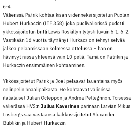
6-4.
Välierissä Patrik kohtaa kisan viidenneksi sijoitetun Puolan
Hubert Hurkaczin (ITF 358), joka puolivälierissä pudotti
ykkössijoitetun britti Lewis Roskillyn tylysti luvuin 6-1, 6-2.
Vastikään 16 vuotta täyttänyt Hurkacz on tehnyt selvää
jälkeä pelaamissaan kolmessa ottelussa – hän on
hävinyyt niissä yhteensä vain 10 peliä. Tämä on Patrikin ja
Hurkaczin ensimmäinen kohtaaminen.
Ykkössijoitetut Patrik ja Joel pelaavat lauantaina myös
nelinpelin finaalipaikasta. He kohtaavat välierissä
italialaiset Julian Ocleppon ja Andrea Pellegrinon. Toisessa
välierässä HVS:n
Julius Kaverinen
parinaan Latvian Mikus
Losbergs.saa vastaansa kakkossijoitetut Alexander
Bublikin ja Hubert Hurkaczin.