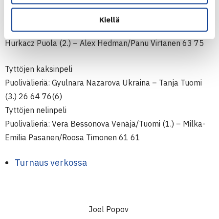
Viro/Eero Vasa 62 75, Julius Kaverinen/Mikus Losbergs
Latvia – Tallon Griekspoor Hollanti/Lewis Roskilly
Kiellä
Britannia (3.) 76(11) 62, Alexander Bublik Venäjä/Hubert
Hurkacz Puola (2.) – Alex Hedman/Panu Virtanen 63 75
Tyttöjen kaksinpeli
Puolivälieriä: Gyulnara Nazarova Ukraina – Tanja Tuomi
(3.) 26 64 76(6)
Tyttöjen nelinpeli
Puolivälieriä: Vera Bessonova Venäjä/Tuomi (1.) – Milka-
Emilia Pasanen/Roosa Timonen 61 61
Turnaus verkossa
Joel Popov