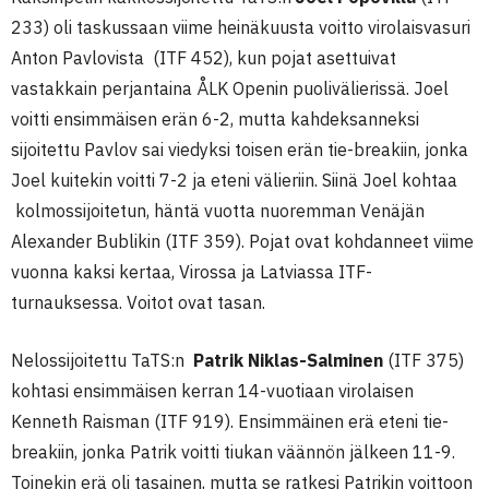
233) oli taskussaan viime heinäkuusta voitto virolaisvasuri
Anton Pavlovista (ITF 452), kun pojat asettuivat
vastakkain perjantaina ÅLK Openin puolivälierissä. Joel
voitti ensimmäisen erän 6-2, mutta kahdeksanneksi
sijoitettu Pavlov sai viedyksi toisen erän tie-breakiin, jonka
Joel kuitekin voitti 7-2 ja eteni välieriin. Siinä Joel kohtaa
kolmossijoitetun, häntä vuotta nuoremman Venäjän
Alexander Bublikin (ITF 359). Pojat ovat kohdanneet viime
vuonna kaksi kertaa, Virossa ja Latviassa ITF-
turnauksessa. Voitot ovat tasan.
Nelossijoitettu TaTS:n
Patrik Niklas-Salminen
(ITF 375)
kohtasi ensimmäisen kerran 14-vuotiaan virolaisen
Kenneth Raisman (ITF 919). Ensimmäinen erä eteni tie-
breakiin, jonka Patrik voitti tiukan väännön jälkeen 11-9.
Toinekin erä oli tasainen, mutta se ratkesi Patrikin voittoon