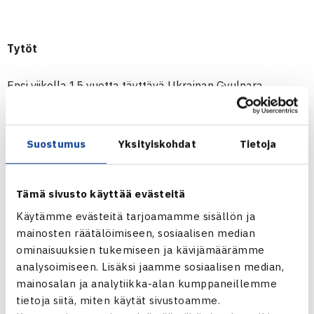
Tytöt
Ensi viikolla 15 vuotta täyttävä Ukrainan Gyulnara
Nazarova (ITF 764) ja kolmossijoitettu TaTS:n
Tanja
Tuomi
(ITF 319) kävivät tiukan kolmieräisen taiston
Suostumus
Yksityiskohdat
Tietoja
välieräpaikasta kaksinpelissä. Kolmas erä ratkesi vasta
tie-breakissa, jonk Nazarova voitti 8-6. ÅLK Openin tyttöjen
kaksinpelin välierät pelataan näin ilman
Tämä sivusto käyttää evästeitä
suomalaisedustusta.
Käytämme evästeitä tarjoamamme sisällön ja
Nelinpelin puolivälierissä TaTS:n
Milka-Emilia Pasanen
ja
mainosten räätälöimiseen, sosiaalisen median
Roosa Timonen
olivat voimattomia ykkössijoitettujen
ominaisuuksien tukemiseen ja kävijämäärämme
Tanja Tuomen ja Venäjän Vera Bessonovan edessä
analysoimiseen. Lisäksi jaamme sosiaalisen median,
voittaen kummassakin erässä vain yhden pelin. Bessonova
mainosalan ja analytiikka-alan kumppaneillemme
tietoja siitä, miten käytät sivustoamme.
ja Tanja kohtaavat välierissä neljänneksi sijoitetun