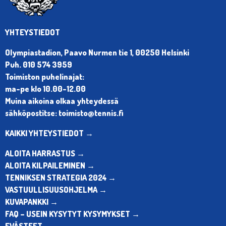
YHTEYSTIEDOT
Olympiastadion, Paavo Nurmen tie 1, 00250 Helsinki
Puh. 010 574 3959
Toimiston puhelinajat:
ma-pe klo 10.00-12.00
Muina aikoina olkaa yhteydessä
sähköpostitse: toimisto@tennis.fi
KAIKKI YHTEYSTIEDOT →
ALOITA HARRASTUS →
ALOITA KILPAILEMINEN →
TENNIKSEN STRATEGIA 2024 →
VASTUULLISUUSOHJELMA →
KUVAPANKKI →
FAQ – USEIN KYSYTYT KYSYMYKSET →
EVÄSTEET →