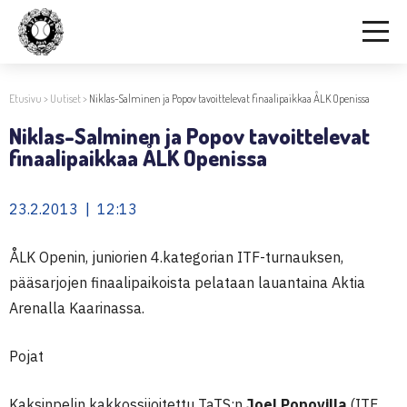
Etusivu
>
Uutiset
>
Niklas-Salminen ja Popov tavoittelevat finaalipaikkaa ÅLK Openissa
Niklas-Salminen ja Popov tavoittelevat
finaalipaikkaa ÅLK Openissa
23.2.2013 | 12:13
ÅLK Openin, juniorien 4.kategorian ITF-turnauksen,
pääsarjojen finaalipaikoista pelataan lauantaina Aktia
Arenalla Kaarinassa.
Pojat
Kaksinpelin kakkossijoitettu TaTS:n
Joel Popovilla
(ITF