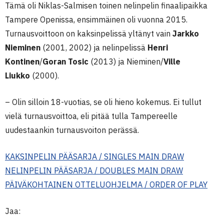
Tämä oli Niklas-Salmisen toinen nelinpelin finaalipaikka
Tampere Openissa, ensimmäinen oli vuonna 2015.
Turnausvoittoon on kaksinpelissä yltänyt vain
Jarkko
Nieminen
(2001, 2002) ja nelinpelissä
Henri
Kontinen
/
Goran Tosic
(2013) ja Nieminen/
Ville
Liukko
(2000).
– Olin silloin 18-vuotias, se oli hieno kokemus. Ei tullut
vielä turnausvoittoa, eli pitää tulla Tampereelle
uudestaankin turnausvoiton perässä.
KAKSINPELIN PÄÄSARJA / SINGLES MAIN DRAW
NELINPELIN PÄÄSARJA / DOUBLES MAIN DRAW
PÄIVÄKOHTAINEN OTTELUOHJELMA / ORDER OF PLAY
Jaa: