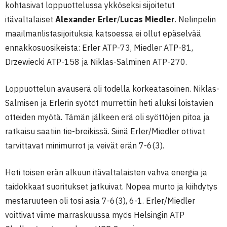
kohtasivat loppuottelussa ykköseksi sijoitetut
itävaltalaiset
Alexander Erler
/
Lucas Miedler
. Nelinpelin
maailmanlistasijoituksia katsoessa ei ollut epäselvää
ennakkosuosikeista: Erler ATP-73, Miedler ATP-81,
Drzewiecki ATP-158 ja Niklas-Salminen ATP-270.
Loppuottelun avauserä oli todella korkeatasoinen. Niklas-
Salmisen ja Erlerin syötöt murrettiin heti aluksi loistavien
otteiden myötä. Tämän jälkeen erä oli syöttöjen pitoa ja
ratkaisu saatiin tie-breikissä. Siinä Erler/Miedler ottivat
tarvittavat minimurrot ja veivät erän 7-6(3).
Heti toisen erän alkuun itävaltalaisten vahva energia ja
taidokkaat suoritukset jatkuivat. Nopea murto ja kiihdytys
mestaruuteen oli tosi asia 7-6(3), 6-1. Erler/Miedler
voittivat viime marraskuussa myös Helsingin ATP