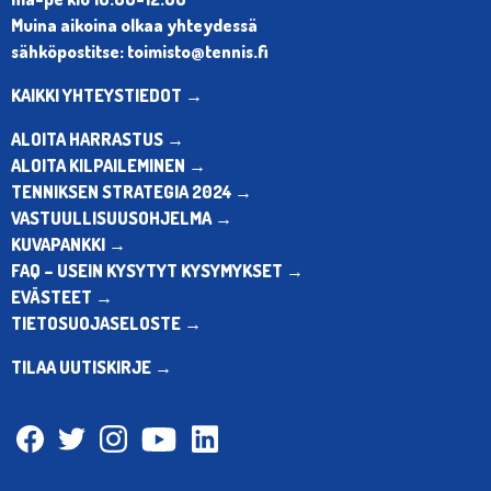
Muina aikoina olkaa yhteydessä
sähköpostitse: toimisto@tennis.fi
KAIKKI YHTEYSTIEDOT →
ALOITA HARRASTUS →
ALOITA KILPAILEMINEN →
TENNIKSEN STRATEGIA 2024 →
VASTUULLISUUSOHJELMA →
KUVAPANKKI →
FAQ – USEIN KYSYTYT KYSYMYKSET →
EVÄSTEET →
TIETOSUOJASELOSTE →
TILAA UUTISKIRJE →