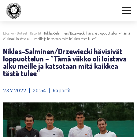
Etusivu
>
Uutiset
>
Raportit
>
Niklas-Salminen/Drzewiecki hävisivät loppuottelun – ”Tämä
viikko oli loistava alku meille ja katsotaan mitä kaikkea tästä tulee”
Niklas-Salminen/Drzewiecki hävisivät
loppuottelun – ”Tämä viikko oli loistava
alku meille ja katsotaan mitä kaikkea
tästä tulee”
23.7.2022 | 20:54 | Raportit