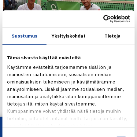
Suostumus
Yksityiskohdat
Tietoja
Tämä sivusto käyttää evästeitä
Käytämme evästeitä tarjoamamme sisällön ja
mainosten räätälöimiseen, sosiaalisen median
Niklas-Salminen oli luonnollisesti pettynyt finaalitappiosta,
ominaisuuksien tukemiseen ja kävijämäärämme
mutta löysi paljon positiivista viikosta.
analysoimiseen. Lisäksi jaamme sosiaalisen median,
mainosalan ja analytiikka-alan kumppaneillemme
– Finaali oli ihan hyvää peliä meiltä, erityisesti
tietoja siitä, miten käytät sivustoamme.
ensimmäinen erä. Toinen erä lähti vähän väärään
Kumppanimme voivat yhdistää näitä tietoja muihin
suuntaan, siihen vaikutti heidän noussut pelitasonsa ja
tietoihin, joita olet antanut heille tai joita on kerätty,
kun olet käyttänyt heidän palvelujaan.
toisaalta me vähän notkahdimme alkuun. He ovat
voittaneet useita Challengereita ja ATP-turnauksen vuosi
Suostumuksen