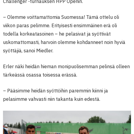
Challenger -turnauksen HPP Openin.
– Olemme voittamattomia Suomessa! Tämä ottelu oli
viikon paras pelimme. Erityisesti ensimmäinen erä oli
todella korkeatasoinen – he pelasivat ja syöttivät
uskomattomasti, harvoin olemme kohdanneet noin hyviä
syöttäjiä, sanoi Miedler.
Erler näki heidän hieman monipuolisemman pelinsä olleen
tärkeässä osassa toisessa erässä.
– Pääsimme heidän syöttöihin paremmin kiinni ja
pelasimme vahvasti niin takanta kuin edestä.