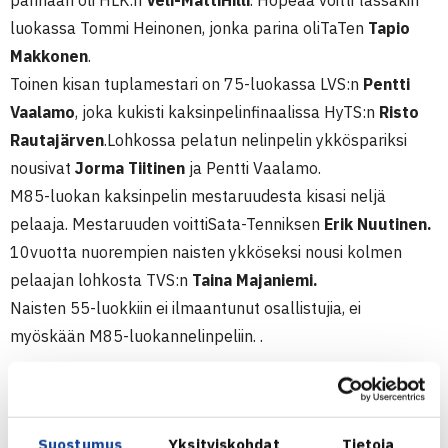
parinaan oli HLK:n
Veli-MattiHilli
. Hopeaa voitti tässäkin
luokassa Tommi Heinonen, jonka parina oliTaTen
Tapio
Makkonen
.
Toinen kisan tuplamestari on 75-luokassa LVS:n
Pentti
Vaalamo
, joka kukisti kaksinpelinfinaalissa HyTS:n
Risto
Rautajärven
.Lohkossa pelatun nelinpelin ykköspariksi
nousivat
Jorma Tiitinen
ja Pentti Vaalamo.
M85-luokan kaksinpelin mestaruudesta kisasi neljä
pelaaja. Mestaruuden voittiSata-Tenniksen
Erik Nuutinen.
10vuotta nuorempien naisten ykköseksi nousi kolmen
pelaajan lohkosta TVS:n
Taina Majaniemi.
Naisten 55-luokkiin ei ilmaantunut osallistujia, ei
myöskään M85-luokannelinpeliin. .
Seniorien 55/75/85-luokkienulkokenttien SM-kilpailut
14.-22.8.2014 Hyvinkää
Suostumus
Yksityiskohdat
Tietoja