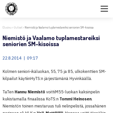
Etusivu
>
Uutiset
>
Niemistö ja Vaalamo tuplamestareiksi seniorien SM-kisoissa
Niemistö ja Vaalamo tuplamestareiksi
seniorien SM-kisoissa
22.8.2014 | 09:17
Kolmen seniori-ikäluokan, 55, 75 ja 85, ulkokenttien SM-
kilpailut käytiinHyTS:n järjestämänä Hyvinkäällä.
TaTen
Hannu Niemistö
voittiM55-luokan kaksinpelin
kukistamalla finaalissa KoTS:n
Tommi Heinosen
.
Niemistön toinen mestaruus tuli nelinpelistä, jossahänen