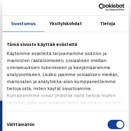
kuitenkin pysäytti suomalaisen etenemisen suoraan
kahdessa erässä
Suostumus
Yksityiskohdat
Tietoja
ATP Masters 1000 -turnaus
8.-15.5.2011 Rooma, Italia
Tämä sivusto käyttää evästeitä
Miesten kaksinpelin karsinta
Käytämme evästeitä tarjoamamme sisällön ja
2. kierrosta(voittajat pääsarjaan): Igor Andreev Venäjä –
mainosten räätälöimiseen, sosiaalisen median
Jarkko Nieminen 64 75
ominaisuuksien tukemiseen ja kävijämäärämme
analysoimiseen. Lisäksi jaamme sosiaalisen median,
Rooman ATP Masters 1000-turnaus verkossa
mainosalan ja analytiikka-alan kumppaneillemme
Jarkko Niemisen verkkosivut
tietoja siitä, miten käytät sivustoamme.
Kumppanimme voivat yhdistää näitä tietoja muihin
Jaa:
tietoihin, joita olet antanut heille tai joita on kerätty,
Lataa OmaTennis!
kun olet käyttänyt heidän palvelujaan.
Suostumuksen
Välttämätön
valinta
← Edellinen