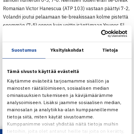
samoin numeroin 6-3, 7-6. Niemisen toisen erän tie-break
Romanian Victor Hanescua (ATP 103) vastaan päättyi 7-2,
Volandri joutui pelaamaan tie-breakissaan kolme pistettä
enemmän (7-5) ennen kuin voitto isäntämaan Younes El
Aynaouista heltisi.
Kakkoseksi sijoitettu Volandri ja Nieminen ovat
Suostumus
Yksityiskohdat
Tietoja
kohdanneet kerran aiemmin, Davis Cup-ottelussa
Helsingissä vuonna 2001, jolloin Nieminen oli luvuin 6-3, 7-
5 parempi.
Tämä sivusto käyttää evästeitä
(RN)
Käytämme evästeitä tarjoamamme sisällön ja
mainosten räätälöimiseen, sosiaalisen median
302.000 euron ATP-turnaus
ominaisuuksien tukemiseen ja kävijämäärämme
Casablanca, Marokko 4.-10.4.
analysoimiseen. Lisäksi jaamme sosiaalisen median,
Kaksinpeli
mainosalan ja analytiikka-alan kumppaneillemme
1.kierrosta: Jarkko Nieminen – Victor Hanescu Romania 63
tietoja siitä, miten käytät sivustoamme.
Kumppanimme voivat yhdistää näitä tietoja muihin
76(2)
tietoihin, joita olet antanut heille tai joita on kerätty,