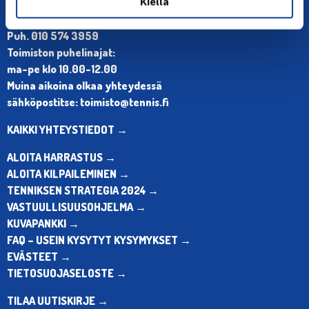
Kiellä
Olympiastadion, Paavo Nurmen tie 1, 00250 Helsinki
Puh. 010 574 3959
Toimiston puhelinajat:
ma-pe klo 10.00-12.00
Muina aikoina olkaa yhteydessä
sähköpostitse: toimisto@tennis.fi
KAIKKI YHTEYSTIEDOT →
ALOITA HARRASTUS →
ALOITA KILPAILEMINEN →
TENNIKSEN STRATEGIA 2024 →
VASTUULLISUUSOHJELMA →
KUVAPANKKI →
FAQ – USEIN KYSYTYT KYSYMYKSET →
EVÄSTEET →
TIETOSUOJASELOSTE →
TILAA UUTISKIRJE →