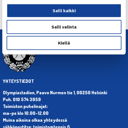
← Edellinen
Salli kaikki
Seuraava uutinen: Emma kaikkien aikojen… →
Salli valinta
Kiellä
YHTEYSTIEDOT
Olympiastadion, Paavo Nurmen tie 1, 00250 Helsinki
Puh. 010 574 3959
Toimiston puhelinajat:
ma-pe klo 10.00-12.00
Muina aikoina olkaa yhteydessä
sähköpostitse: toimisto@tennis.fi