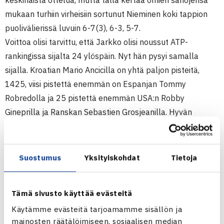
keskinäistä ottelua, mutta tällä kertaa omien sanojensa
mukaan turhiin virheisiin sortunut Nieminen koki tappion
puolivälierissä luvuin 6-7(3), 6-3, 5-7.
Voittoa olisi tarvittu, että Jarkko olisi noussut ATP-
rankingissa sijalta 24 ylöspäin. Nyt hän pysyi samalla
sijalla. Kroatian Mario Ancicilla on yhtä paljon pisteitä,
1425, viisi pistettä enemmän on Espanjan Tommy
Robredolla ja 25 pistettä enemmän USA:n Robby
Gineprilla ja Ranskan Sebastien Grosjeanilla. Hyvän
alkuvuoden pelannut Nieminen on ATP Race-pisteissä
kahdeksas 109:lla pisteellään.
Jarkon uran tienestit ovat nousseet nyt yli 2 milj.dollarin.
Suostumus
Yksityiskohdat
Tietoja
Tähän hän on yltänyt ensimmäisenä suomalaispelaajana.
Jarkko Nieminen pelaa seuraavaksi keskiviikkona
Tämä sivusto käyttää evästeitä
käynnistyvässä Nasdaq-100 Open-turnauksessa
Käytämme evästeitä tarjoamamme sisällön ja
Miamissa, Floridassa. 12 päivää kestävän turnauksen
mainosten räätälöimiseen, sosiaalisen median