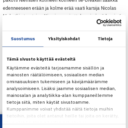
pakotti Niemisen kolmeen kolmeen tie-breakiin saakka
edenneeseen erään ja kolme erää vaati karsija Nicolas
Mahutkin torstaina. Nieminen vei ottelun nimiinsä luvuin 6-
4, 3-6, 6-3.
Puolivälierissä perjantaina hän kohtaa villillä kortilla
Suostumus
Yksityiskohdat
Tietoja
kisaan mukaan päässeen Julien Benneteaun. Mikäli
Nieminen voittaa ottelun hän pääsee ranskalaisista, sillä
vastaan tulee voittaja ottelusta Marcos Baghdatis-Mikhail
Tämä sivusto käyttää evästeitä
Youzhny.
Käytämme evästeitä tarjoamamme sisällön ja
Myös nelinpelissä Nieminen ja Ruotsin Robin Söderling
mainosten räätälöimiseen, sosiaalisen median
saivat ranskalaisvastustajat puolivälierissä. Nämä
ominaisuuksien tukemiseen ja kävijämäärämme
neljänneksi sijoitetetut Arnaud Clement ja Michael Llodra
analysoimiseen. Lisäksi jaamme sosiaalisen median,
mainosalan ja analytiikka-alan kumppaneillemme
veivät voiton pohjoismaisista vastustajistaan luvuin 6-2, 6-
tietoja siitä, miten käytät sivustoamme.
3.
Kumppanimme voivat yhdistää näitä tietoja muihin
tietoihin, joita olet antanut heille tai joita on kerätty,
Marseillen ATP-turnaus
kun olet käyttänyt heidän palvelujaan.