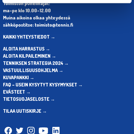
Toimiston puhelinajat:
ma-pe klo 10.00-12.00
Muina aikoina olkaa yhteydessä
sähköpostitse: toimisto@tennis.fi
KAIKKI YHTEYSTIEDOT →
ALOITA HARRASTUS →
ALOITA KILPAILEMINEN →
TENNIKSEN STRATEGIA 2024 →
VASTUULLISUUSOHJELMA →
KUVAPANKKI →
FAQ – USEIN KYSYTYT KYSYMYKSET →
EVÄSTEET →
TIETOSUOJASELOSTE →
TILAA UUTISKIRJE →