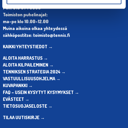
Olympiastadion, Paavo Nurmen tie 1, 00250 Helsinki
Puh. 010 574 3959
Toimiston puhelinajat:
ma-pe klo 10.00-12.00
Muina aikoina olkaa yhteydessä
sähköpostitse: toimisto@tennis.fi
KAIKKI YHTEYSTIEDOT →
ALOITA HARRASTUS →
ALOITA KILPAILEMINEN →
TENNIKSEN STRATEGIA 2024 →
VASTUULLISUUSOHJELMA →
KUVAPANKKI →
FAQ – USEIN KYSYTYT KYSYMYKSET →
EVÄSTEET →
TIETOSUOJASELOSTE →
TILAA UUTISKIRJE →