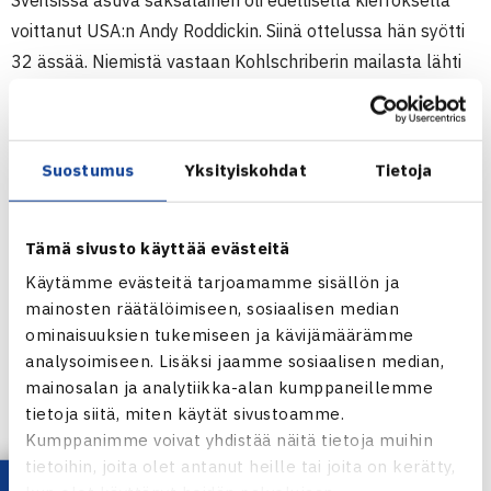
Sveitsissä asuva saksalainen oli edellisellä kierroksella
voittanut USA:n Andy Roddickin. Siinä ottelussa hän syötti
32 ässää. Niemistä vastaan Kohlschriberin mailasta lähti
yhdeksän ässää. Ottelun tasaisuudesta kertoo, että
kumpikin voitti ottelussa 162 pistettä, mutta Nieminen ne
tärkeimmät.
Suostumus
Yksityiskohdat
Tietoja
Uransa ensimmäisessä Australian avointen
puolivälieräottelussa tiistaina Nieminen kohtaa ATP-
listalla ja kisan sijoitettujen listalla kakkosena olevan
Tämä sivusto käyttää evästeitä
Espanjan Rafael Nadalin. Ottelu pelataan Rod Laver
Käytämme evästeitä tarjoamamme sisällön ja
Arenalla päivän toisena. Sitä edeltään naisten
mainosten räätälöimiseen, sosiaalisen median
ominaisuuksien tukemiseen ja kävijämäärämme
puolivälieräottelu Jelena Jankovic-Serena Williams.
analysoimiseen. Lisäksi jaamme sosiaalisen median,
Niemisen ja Ruotsin Robert Lindstedtin taival nelinpelissä
mainosalan ja analytiikka-alan kumppaneillemme
taittui ranskalaispariin Marc Gicquel/Fabrice Santoro, jotka
tietoja siitä, miten käytät sivustoamme.
menivät jatkoon luvuin 7-6(3), 3-6, 6-3.
Kumppanimme voivat yhdistää näitä tietoja muihin
tietoihin, joita olet antanut heille tai joita on kerätty,
Australian avoimet