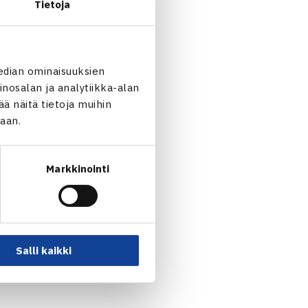
 Haage Saksa (11.) – luov.
Tietoja
rmann Klein Saksa 61 61,
aksa – Virtanen 64 61,
edian ominaisuuksien
anti (5.) 63 62
nosalan ja analytiikka-alan
 näitä tietoja muihin
jaan.
Markkinointi
 Arenas Vila Espanja (tulos
Salli kaikki