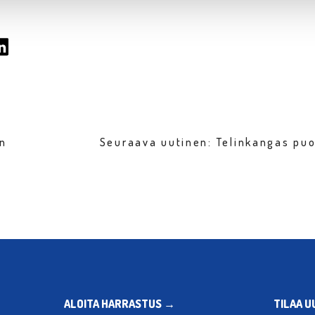
en
Seuraava uutinen: Telinkangas puo
ALOITA HARRASTUS →
TILAA U