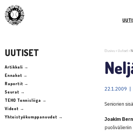
UUTI
UUTISET
Etusivu
>
Uutiset
>
N
Nelj
Artikkeli →
Ennakot →
Raportit →
22.1.2009 |
Seurat →
TEHO Tennisliiga →
Seniorien sis
Videot →
Yhteistyökumppanuudet →
Joakim Bern
puolivälierii