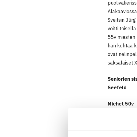
puolivälieris
Alakaaviossa 
Sveitsin Jürg
voitti toisell
55v miesten 
hän kohtaa k
ovat nelinpel
saksalaiset X
Seniorien si
Seefeld
Miehet 50v
Kaksinpeli
1.kierrosta:
Saksa luov, M