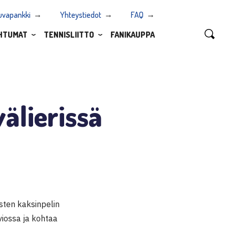
uvapankki
Yhteystiedot
FAQ
HTUMAT
TENNISLIITTO
FANIKAUPPA
älierissä
ten kaksinpelin
viossa ja kohtaa