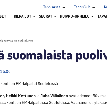
TennisÄssä
TennisClub
K
SET
KILPAILUT
SEURAT
HUIPPU-URHEILU
TAPA
eljä suomalaista puolivälierissä
ä suomalaista puoliv
 15:00
äkenttien EM-kilpailut Seefeldissä
er, Heikki Kettunen
ja
Juha Väänänen
ovat edennet 50v mies
n sisäkenttien EM-kilpailuissa Seefeldissä. Väänänen oli yläkaa