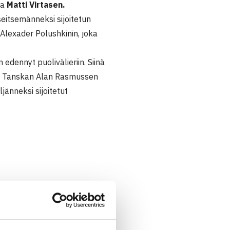
la
Matti Virtasen.
seitsemänneksi sijoitetun
 Alexader Polushkinin, joka
n edennyt puolivälieriin. Siinä
ja Tanskan Alan Rasmussen
ljänneksi sijoitetut
Virtanen – Andreas Loth