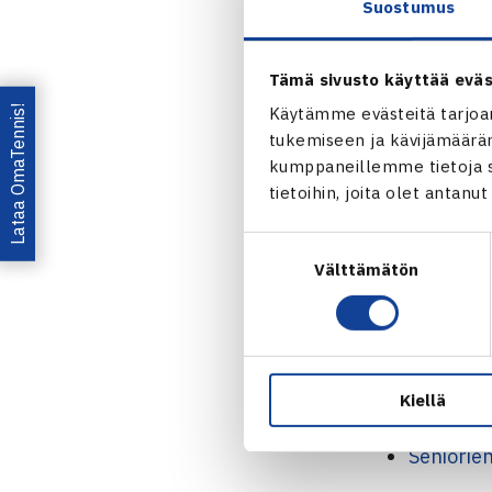
2.kierrosta:
Suostumus
Joakim Berne
Alexander Po
Tämä sivusto käyttää eväs
3.kierrosta:
Lataa OmaTennis!
Käytämme evästeitä tarjoa
Berner – Andr
tukemiseen ja kävijämääräm
kumppaneillemme tietoja si
Miehet 55v
tietoihin, joita olet antanu
Kaksinpeli
Suostumuksen
1.kierrosta: 
Välttämätön
valinta
2.kierrosta: 
3.kierrosta:
Nelinpeli
Puolivälieri
puuttuu)
Kiellä
Seniorien