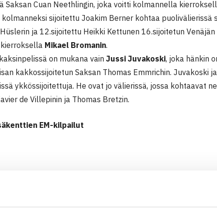
sä Saksan Cuan Neethlingin, joka voitti kolmannella kierroksel
kolmanneksi sijoitettu Joakim Berner kohtaa puolivälierissä 
 Hüslerin ja 12.sijoitettu Heikki Kettunen 16.sijoitetun Venäjän
a kierroksella
Mikael Bromanin
.
kaksinpelissä on mukana vain
Jussi Juvakoski
, joka hänkin o
isan kakkossijoitetun Saksan Thomas Emmrichin. Juvakoski 
issä ykkössijoitettuja. He ovat jo välierissä, jossa kohtaavat ne
avier de Villepinin ja Thomas Bretzin.
säkenttien EM-kilpailut
 Juha Väänänen – Vitaly Dementyev Venäjä (15.) 75 63, Matti 
ikael Broman – Ivo Dalpiaz italia 62 62