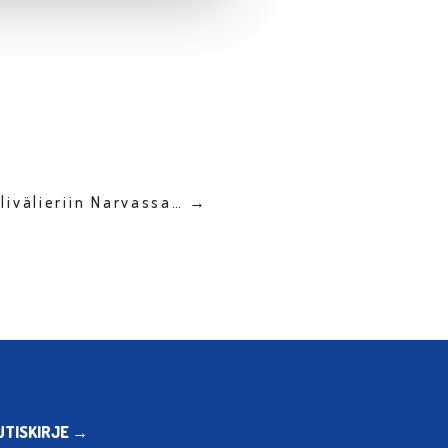
livälieriin Narvassa… →
UTISKIRJE →