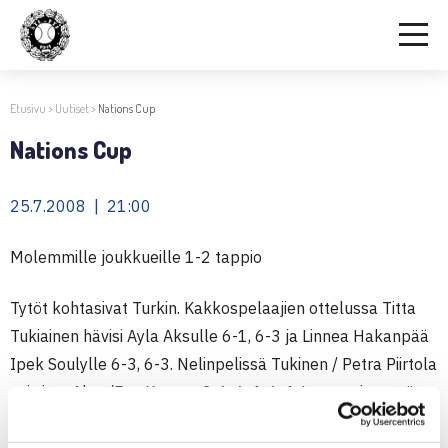
Etusivu
>
Uutiset
>
Nations Cup
Nations Cup
25.7.2008 | 21:00
Molemmille joukkueille 1-2 tappio
Tytöt kohtasivat Turkin. Kakkospelaajien ottelussa Titta
Tukiainen hävisi Ayla Aksulle 6-1, 6-3 ja Linnea Hakanpää
Ipek Soulylle 6-3, 6-3. Nelinpelissä Tukinen / Petra Piirtola
voittivat Aksu/Ece Kuscun 2-6, 6-4, 6-4. Lauantaina tytöt
kohtaavat Espanjan.