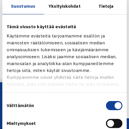
Suostumus
Yksityiskohdat
Tietoja
Pojat pelasivat perjantaina Latviaa vastaan.
Kakkospelaajien ottelussa Panu Virtanen voitti Mikus
Losbergsin 4-6, 7-6, 6-1 ja Joel Popov hävisi Arkadijs
Tämä sivusto käyttää evästeitä
Slobodkinsille 6-2, 6-2. Nelinpelissä Virtanen/Popov
Käytämme evästeitä tarjoamamme sisällön ja
hävisivät latvialaisparille Losbergs/Slobodkins 6-3, 6-3.
mainosten räätälöimiseen, sosiaalisen median
ominaisuuksien tukemiseen ja kävijämäärämme
Nations Cup
analysoimiseen. Lisäksi jaamme sosiaalisen median,
mainosalan ja analytiikka-alan kumppaneillemme
Jaa:
tietoja siitä, miten käytät sivustoamme.
Kumppanimme voivat yhdistää näitä tietoja muihin
tietoihin, joita olet antanut heille tai joita on kerätty,
Lataa OmaTennis!
kun olet käyttänyt heidän palvelujaan.
← Edellinen
Suostumuksen
Seuraava uutinen: Nuorten EM-kilpailut… →
Välttämätön
valinta
Mieltymykset