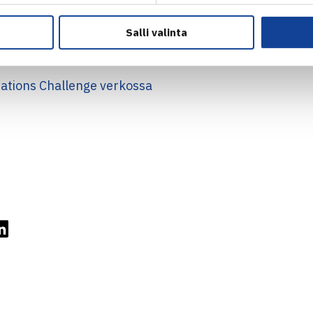
uomi 3-0
Itävalta – Otto Virtanen 60 62, Luka Mrsic Itävalta – Isac Li
Salli valinta
raxler Itävalta – Roni Rikkonen/Otto Virtanen 62 60
Nations Challenge verkossa