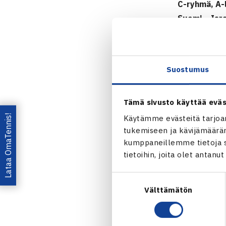
C-ryhmä, A-
Suomi – Isra
Pamela Cohen
Johansén/Nic
Suostumus
Tyttöjen
Suomen alle 
Tämä sivusto käyttää eväs
Ykkösten ott
Lataa OmaTennis!
Käytämme evästeitä tarjoa
taipumaan. K
tukemiseen ja kävijämääräm
mahdollisuuks
kumppaneillemme tietoja si
Espanja voitt
tietoihin, joita olet antanu
Tennis Euro
Suostumuksen
Välttämätön
valinta
Alle 12-vuot
26.-29.7.20
A-ryhmä, B-