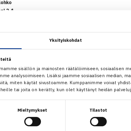
lohko
el 2-1
 Israel – Oona Orpana 75 16 63, Nicola Ussher – Nicole Nade
ola Ussher – Nicole Nadel/Ilana Tetruashvili Israel 75 62
Yksityiskohdat
 Nations Challenge verkossa
12-vuotiaiden poikien maajoukkue kohtasi A-ryhmän B-lohkon 
teitä
elussa Träffin
Isac Linden
sinnitteli kolme erää Luka Mrsicin 
mamme sisällön ja mainosten räätälöimiseen, sosiaalisen m
un Sandro Kopp ei antanut kakkosten pelissä HyTS:n
Otto Vi
me analysoimiseen. Lisäksi jaamme sosiaalisen median, mai
ia ja itävaltalaiset veivät nelinpelinkin vakuuttavasti, otti Itäv
itä, miten käytät sivustoamme. Kumppanimme voivat yhdistää
i Viron 3-0. Perjantaina Suomi kohtaa Viron ja Itävalta Espanja
t heille tai joita on kerätty, kun olet käyttänyt heidän palvelu
pe Nations Challenge 2012
Mieltymykset
Tilastot
iaiden joukkuekilpailu
12 Rakovnik, Tsekki
lohko