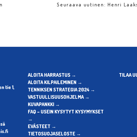
en
Seuraava uutinen: Henri Laak
ALOITA HARRASTUS →
TILAA U
ALOITA KILPAILEMINEN →
 tie 1,
TENNIKSEN STRATEGIA 2024 →
VASTUULLISUUSOHJELMA →
KUVAPANKKI →
FAQ – USEIN KYSYTYT KYSYMYKSET
→
ssä
EVÄSTEET →
s.fi
TIETOSUOJASELOSTE →