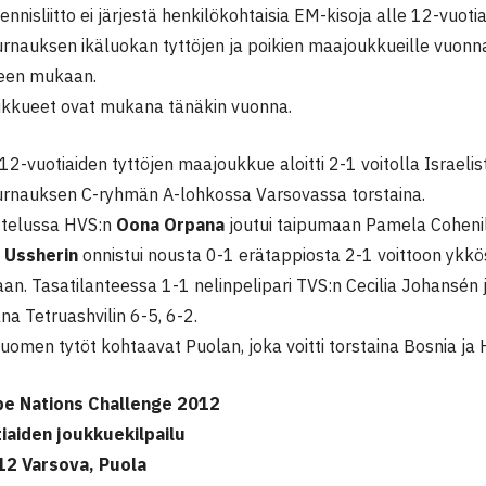
isliitto ei järjestä henkilökohtaisia EM-kisoja alle 12-vuotia
urnauksen ikäluokan tyttöjen ja poikien maajoukkueille vuonn
seen mukaan.
kkueet ovat mukana tänäkin vuonna.
2-vuotiaiden tyttöjen maajoukkue aloitti 2-1 voitolla Israeli
urnauksen C-ryhmän A-lohkossa Varsovassa torstaina.
ttelussa HVS:n
Oona Orpana
joutui taipumaan Pamela Coheni
 Ussherin
onnistui nousta 0-1 erätappiosta 2-1 voittoon ykkö
an. Tasatilanteessa 1-1 nelinpelipari TVS:n Cecilia Johansén j
ana Tetruashvilin 6-5, 6-2.
uomen tytöt kohtaavat Puolan, joka voitti torstaina Bosnia ja
pe Nations Challenge 2012
iaiden joukkuekilpailu
12 Varsova, Puola