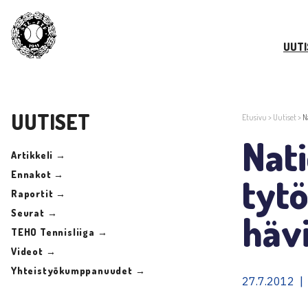
UUTI
UUTISET
Etusivu
>
Uutiset
>
N
Nat
Artikkeli →
Ennakot →
tytö
Raportit →
Seurat →
hävi
TEHO Tennisliiga →
Videot →
Yhteistyökumppanuudet →
27.7.2012 |