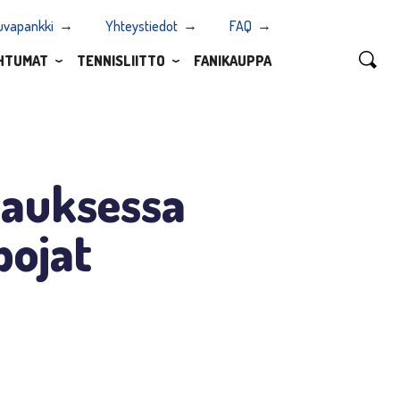
uvapankki
Yhteystiedot
FAQ
HTUMAT
TENNISLIITTO
FANIKAUPPA
nauksessa
pojat