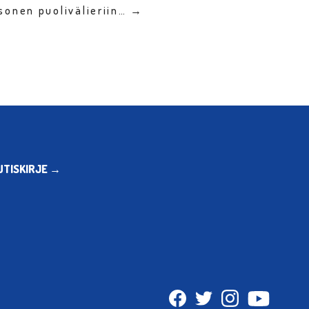
sonen puolivälieriin… →
UTISKIRJE →