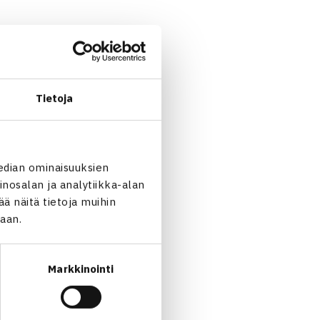
l Israel 36 75 61, Cecilia
Tietoja
ottelussa Itävallan.
kanssa, mutta joutui
edian ominaisuuksien
rtaselle
paljoakaan
nosalan ja analytiikka-alan
alta 3-0 voiton.
 näitä tietoja muihin
n.
jaan.
Markkinointi