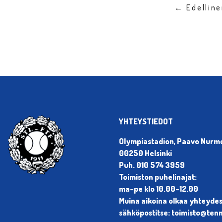
← Edellin
YHTEYSTIEDOT
Olympiastadion, Paavo Nurmen
00250 Helsinki
Puh. 010 574 3959
Toimiston puhelinajat:
ma-pe klo 10.00-12.00
Muina aikoina olkaa yhteyde
sähköpostitse: toimisto@tenni