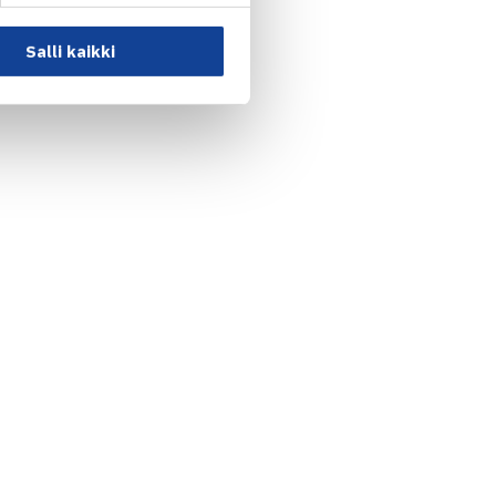
ndén 62 36 60, Sandro
Salli kaikki