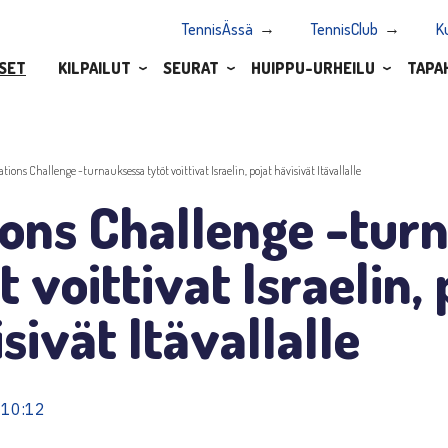
TennisÄssä
TennisClub
K
SET
KILPAILUT
SEURAT
HUIPPU-URHEILU
TAPA
ations Challenge -turnauksessa tytöt voittivat Israelin, pojat hävisivät Itävallalle
ions Challenge -tur
t voittivat Israelin, 
sivät Itävallalle
 10:12