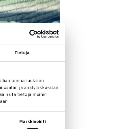
Tietoja
edian ominaisuuksien
nosalan ja analytiikka-alan
 näitä tietoja muihin
jaan.
Markkinointi