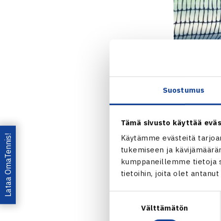
Suostumus
Tämä sivusto käyttää eväs
Lataa OmaTennis!
Käytämme evästeitä tarjoa
tukemiseen ja kävijämääräm
kumppaneillemme tietoja si
tietoihin, joita olet antanu
Jaa:
Suostumuksen
Välttämätön
valinta