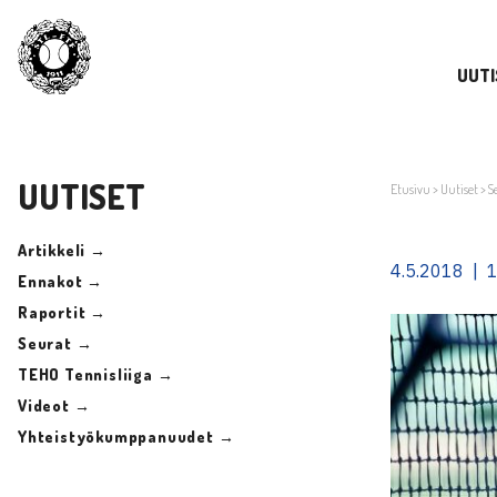
UUTI
UUTISET
Etusivu
>
Uutiset
>
S
Artikkeli →
4.5.2018 | 
Ennakot →
Raportit →
Seurat →
TEHO Tennisliiga →
Videot →
Yhteistyökumppanuudet →