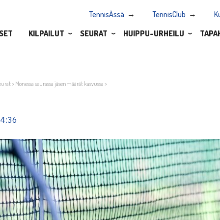
TennisÄssä
TennisClub
K
SET
KILPAILUT
SEURAT
HUIPPU-URHEILU
TAPA
eurat
>
Monessa seurassa jäsenmäärät kasvussa
>
14:36