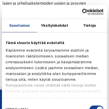
lajien ja urheiluakatemioiden uusien ja pysyvien
yhteistyömallien kehittämiseen 11-15-vuotiaiden
urheilussa.
Suostumus
Yksityiskohdat
Tietoja
– Tavoitteena on nyt käynnistää alustavasti 20-30 seuran
ja 2-5 urheiluakatemian kanssa seura- ja urheilijalähtöinen
Tämä sivusto käyttää evästeitä
yhteistyöhanke ja näin luoda tulevaisuuden
yhteistyömalleja elävän seuratoiminnan tueksi huippu-
Käytämme evästeitä tarjoamamme sisällön ja
mainosten räätälöimiseen, sosiaalisen median
urheilijoiden uran edistämiseksi, totesi ministeri Arhinmäki
ominaisuuksien tukemiseen ja kävijämäärämme
lisätuen käyttötarkoituksesta.
analysoimiseen. Lisäksi jaamme sosiaalisen median,
mainosalan ja analytiikka-alan kumppaneillemme
Nuoren Suomen pääsihteeri
Jyrki Kemppainen
tietoja siitä, miten käytät sivustoamme.
kommentoi opetus- ja kulttuuriministeriön myöntämää
Kumppanimme voivat yhdistää näitä tietoja muihin
lisätukea liikuntajärjestöjen näkökulmasta.
tietoihin, joita olet antanut heille tai joita on kerätty,
Lataa OmaTennis!
kun olet käyttänyt heidän palvelujaan.
– On hienoa, että suomalaisen liikunnan ja urheilun
Suostumuksen