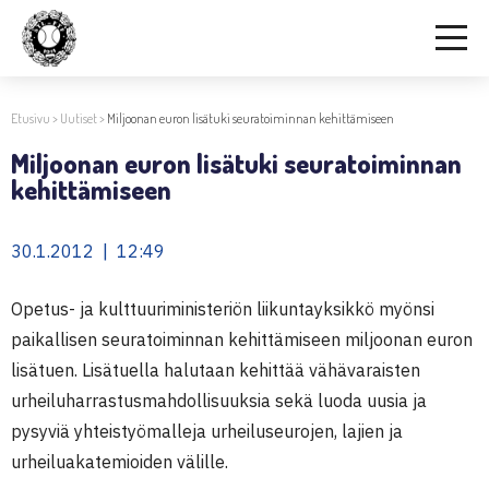
Etusivu
>
Uutiset
>
Miljoonan euron lisätuki seuratoiminnan kehittämiseen
Miljoonan euron lisätuki seuratoiminnan
kehittämiseen
30.1.2012 | 12:49
Opetus- ja kulttuuriministeriön liikuntayksikkö myönsi
paikallisen seuratoiminnan kehittämiseen miljoonan euron
lisätuen. Lisätuella halutaan kehittää vähävaraisten
urheiluharrastusmahdollisuuksia sekä luoda uusia ja
pysyviä yhteistyömalleja urheiluseurojen, lajien ja
urheiluakatemioiden välille.