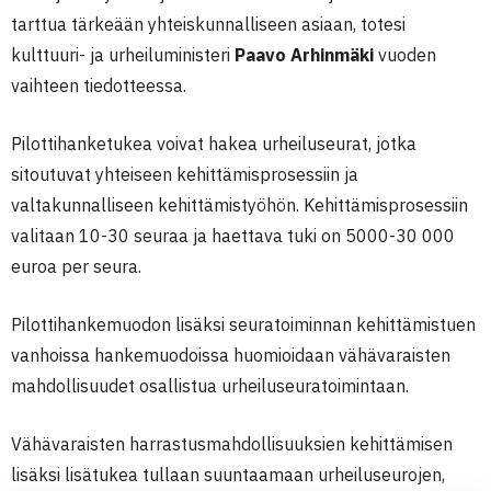
tarttua tärkeään yhteiskunnalliseen asiaan, totesi
kulttuuri- ja urheiluministeri
Paavo Arhinmäki
vuoden
vaihteen tiedotteessa.
Pilottihanketukea voivat hakea urheiluseurat, jotka
sitoutuvat yhteiseen kehittämisprosessiin ja
valtakunnalliseen kehittämistyöhön. Kehittämisprosessiin
valitaan 10-30 seuraa ja haettava tuki on 5000-30 000
euroa per seura.
Pilottihankemuodon lisäksi seuratoiminnan kehittämistuen
vanhoissa hankemuodoissa huomioidaan vähävaraisten
mahdollisuudet osallistua urheiluseuratoimintaan.
Vähävaraisten harrastusmahdollisuuksien kehittämisen
lisäksi lisätukea tullaan suuntaamaan urheiluseurojen,