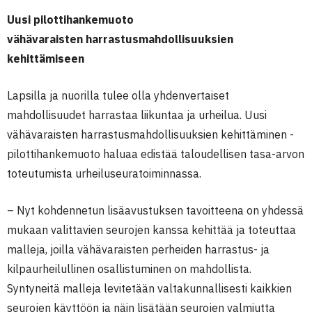
Uusi pilottihankemuoto
vähävaraisten harrastusmahdollisuuksien
kehittämiseen
Lapsilla ja nuorilla tulee olla yhdenvertaiset
mahdollisuudet harrastaa liikuntaa ja urheilua. Uusi
vähävaraisten harrastusmahdollisuuksien kehittäminen -
pilottihankemuoto haluaa edistää taloudellisen tasa-arvon
toteutumista urheiluseuratoiminnassa.
– Nyt kohdennetun lisäavustuksen tavoitteena on yhdessä
mukaan valittavien seurojen kanssa kehittää ja toteuttaa
malleja, joilla vähävaraisten perheiden harrastus- ja
kilpaurheilullinen osallistuminen on mahdollista.
Syntyneitä malleja levitetään valtakunnallisesti kaikkien
seurojen käyttöön ja näin lisätään seurojen valmiutta