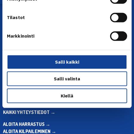
Tilastot
Markkinointi
YHTEYSTIEDOT
Salli kaikki
Olympiastadion, Paavo Nurmen tie 1, 00250 Helsinki
Puh. 010 574 3959
Toimiston puhelinajat:
Salli valinta
ma-pe klo 10.00-12.00
Muina aikoina olkaa yhteydessä
Kiellä
sähköpostitse: toimisto@tennis.fi
KAIKKI YHTEYSTIEDOT →
ALOITA HARRASTUS →
ALOITA KILPAILEMINEN →