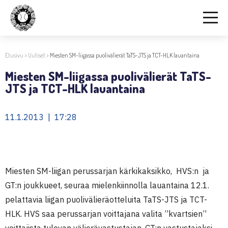
Etusivu
>
Uutiset
>
Miesten SM-liigassa puolivälierät TaTS-JTS ja TCT-HLK lauantaina
Miesten SM-liigassa puolivälierät TaTS-
JTS ja TCT-HLK lauantaina
11.1.2013 | 17:28
Miesten SM-liigan perussarjan kärkikaksikko, HVS:n ja
GT:n joukkueet, seuraa mielenkiinnolla lauantaina 12.1.
pelattavia liigan puolivälieräotteluita TaTS-JTS ja TCT-
HLK. HVS saa perussarjan voittajana valita ”kvartsien”