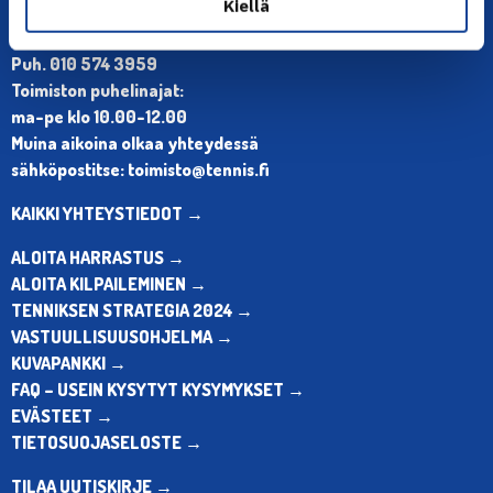
Kiellä
Olympiastadion, Paavo Nurmen tie 1, 00250 Helsinki
Puh. 010 574 3959
Toimiston puhelinajat:
ma-pe klo 10.00-12.00
Muina aikoina olkaa yhteydessä
sähköpostitse: toimisto@tennis.fi
KAIKKI YHTEYSTIEDOT →
ALOITA HARRASTUS →
ALOITA KILPAILEMINEN →
TENNIKSEN STRATEGIA 2024 →
VASTUULLISUUSOHJELMA →
KUVAPANKKI →
FAQ – USEIN KYSYTYT KYSYMYKSET →
EVÄSTEET →
TIETOSUOJASELOSTE →
TILAA UUTISKIRJE →