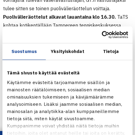
voittajista tulevan välierävastustajan, GT:n vastustajaksi
tulee sitten se toinen puolivälieräottelun voittaja.
Puolivälieräottelut alkavat lauantaina klo 16.30.
TaTS
kohtaa kotikentällään Tampereen tenniskeskuksessa
JTS:n ja TCT Esport Centerissä HLK:n. Joukkueet ovat
ilmoittaneet kaksinpeleihin seuraavat pelaajat:
Suostumus
Yksityiskohdat
Tietoja
TaTS – JTS
Martin Rämmal TaTS – Jukka Kohtamäki JTS
Tämä sivusto käyttää evästeitä
Timi Kivijärvi TaTS – Kalle Nikunen JTS
Käytämme evästeitä tarjoamamme sisällön ja
Matias Kallio TaTS – Lauri Lehikoinen JTS
mainosten räätälöimiseen, sosiaalisen median
ominaisuuksien tukemiseen ja kävijämäärämme
TCT – HLK
analysoimiseen. Lisäksi jaamme sosiaalisen median,
Juho Paukku TCT – Antti Tuomi HLK
mainosalan ja analytiikka-alan kumppaneillemme
Jesper Saarni TCT – Otto Päivinen HLK
tietoja siitä, miten käytät sivustoamme.
Konsta Finnilä TCT – Ilja Orre HLK
Kumppanimme voivat yhdistää näitä tietoja muihin
tietoihin, joita olet antanut heille tai joita on kerätty,