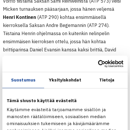
Voitto tiistaina Saksan Sami Reinweinista (ATP 573) veisi
Micken turnauksen pääsarjaan, jossa hänen veljensä
Henri Kontinen
(ATP 290) kohtaa ensimmäisellä
kierroksella Saksan Andre Begemannin (ATP 274).
Tiistaina Henrin ohjelmassa on kuitenkin nelinpelin
ensimmäisen kierroksen ottelu, jossa hän kohtaa
brittiparinsa Daniel Evansin kanssa kaksi brittiä, David
Ricen ja Sean Thornleyn. (RN)
42.500$ ATP Challenger
Suostumus
Yksityiskohdat
Tietoja
6.-11.9.2011 St.Remy de Provance, Ranska
Kaksinpelin karsinta
1.kierrosta: Micke Kontinen – Niels Desein Belgia (3.) 60
Tämä sivusto käyttää evästeitä
64
Käytämme evästeitä tarjoamamme sisällön ja
2.kierrosta: Kontinen – Andrea Agazzi Italia 46 64 64
mainosten räätälöimiseen, sosiaalisen median
ominaisuuksien tukemiseen ja kävijämäärämme
St.Remyn ATP Challengerin verkkosivut