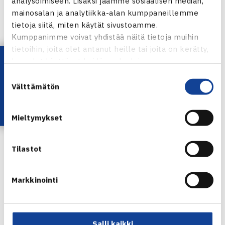
analysoimiseen. Lisäksi jaamme sosiaalisen median,
mainosalan ja analytiikka-alan kumppaneillemme
tietoja siitä, miten käytät sivustoamme.
Kumppanimme voivat yhdistää näitä tietoja muihin
tietoihin, joita olet antanut heille tai joita on kerätty,
Lataa OmaTennis!
kun olet käyttänyt heidän palvelujaan.
Suostumuksen
Välttämätön
valinta
Micke Kontinen
Kuva: Katriina Saarinen
Mieltymykset
Jaa:
Tilastot
Markkinointi
← Edellinen
Seuraava uutinen: Heliövaara voitti
ykkössijoitettu… →
Salli kaikki