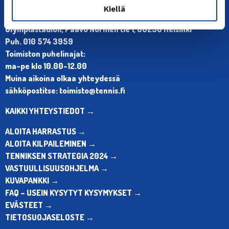
YHTEYSTIEDOT
Kiellä
Olympiastadion, Paavo Nurmen tie 1, 00250 Helsinki
Puh. 010 574 3959
Toimiston puhelinajat:
ma-pe klo 10.00-12.00
Muina aikoina olkaa yhteydessä
sähköpostitse: toimisto@tennis.fi
KAIKKI YHTEYSTIEDOT →
ALOITA HARRASTUS →
ALOITA KILPAILEMINEN →
TENNIKSEN STRATEGIA 2024 →
VASTUULLISUUSOHJELMA →
KUVAPANKKI →
FAQ – USEIN KYSYTYT KYSYMYKSET →
EVÄSTEET →
TIETOSUOJASELOSTE →