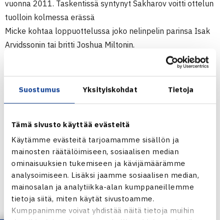
vuonna 2011. Taskentissä syntynyt Sakharov voitti ottelun
tuolloin kolmessa erässä
Micke kohtaa loppuottelussa joko nelinpelin parinsa Isak
Arvidssonin tai britti Joshua Miltonin.
Kumpaakaan Micke ei ole kohdannut aiemmin, Arvidsson
on hänen nelinpeliparinsa tässäkin turnauksessa. Pari
tavoittelee myöhemmin tänään Shrewsburyn
Suostumus
Yksityiskohdat
Tietoja
nelinpeliturnauksen voittoa. Se kohtaa loppuottelussa
britit Luke Bambridgen ja Toby Martinin.
Tämä sivusto käyttää evästeitä
Miesten 10.000$ ITF Futures -turnaus
Käytämme evästeitä tarjoamamme sisällön ja
mainosten räätälöimiseen, sosiaalisen median
24.2.-2.3.2014 Shrewsbury, Britannia
ominaisuuksien tukemiseen ja kävijämäärämme
Kaksinpeli
analysoimiseen. Lisäksi jaamme sosiaalisen median,
Välieriä: Micke Kontinen (3.) – Gleb Sakharov Ranska (7.)
mainosalan ja analytiikka-alan kumppaneillemme
63 62
tietoja siitä, miten käytät sivustoamme.
Kumppanimme voivat yhdistää näitä tietoja muihin
Turnaus verkossa