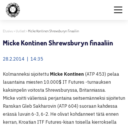
Etusivu
>
Uutiset
>
Micke Kontinen Shrewsburyn finaaliin
Micke Kontinen Shrewsburyn finaaliin
28.2.2014 | 14:35
Kolmanneksi sijoitettu
Micke Kontinen
(ATP 453) pelaa
lauantaina miesten 10.000$ IT Futures -turnauksen
kaksinpelin voitosta Shrewsburyssa, Britanniassa.
Micke voitti välierissä perjantaina seitsemänneksi sijoitetun
Ranskan Gleb Sakharovin (ATP 604) suoraan kahdessa
erässä luvuin 6-3, 6-2. He olivat kohdanneet tätä ennen
kerran, Kroatian ITF Futures-kisan toisella kierroksella