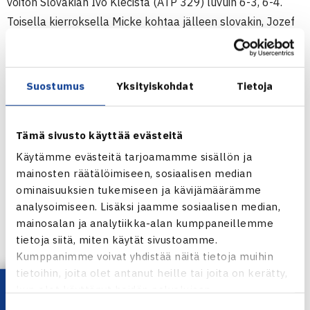
voiton Slovakian Ivo Klecistä (ATP 329) luvuin 6-3, 6-4.
Toisella kierroksella Micke kohtaa jälleen slovakin, Jozef
Kovalikin (ATP 229).
106.500?+H ATP Challenger
Suostumus
Yksityiskohdat
Tietoja
6.-14.9.2014 Szczecin, Puola
Kaksinpeli
Tämä sivusto käyttää evästeitä
1.kierrosta Micke Kontinen (lucky loser) – Ivo Klec
Slovakia 63 64
Käytämme evästeitä tarjoamamme sisällön ja
mainosten räätälöimiseen, sosiaalisen median
Turnaus verkossa
ominaisuuksien tukemiseen ja kävijämäärämme
analysoimiseen. Lisäksi jaamme sosiaalisen median,
mainosalan ja analytiikka-alan kumppaneillemme
tietoja siitä, miten käytät sivustoamme.
Kumppanimme voivat yhdistää näitä tietoja muihin
Micke Kontinen
tietoihin, joita olet antanut heille tai joita on kerätty,
kun olet käyttänyt heidän palvelujaan.
Jaa: