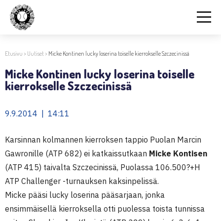
Etusivu
>
Uutiset
>
Micke Kontinen lucky loserina toiselle kierrokselle Szczecinissä
Micke Kontinen lucky loserina toiselle
kierrokselle Szczecinissä
9.9.2014 | 14:11
Karsinnan kolmannen kierroksen tappio Puolan Marcin
Gawronille (ATP 682) ei katkaissutkaan
Micke Kontisen
(ATP 415) taivalta Szczecinissä, Puolassa 106.500?+H
ATP Challenger -turnauksen kaksinpelissä.
Micke pääsi lucky loserina pääsarjaan, jonka
ensimmäisellä kierroksella otti puolessa toista tunnissa