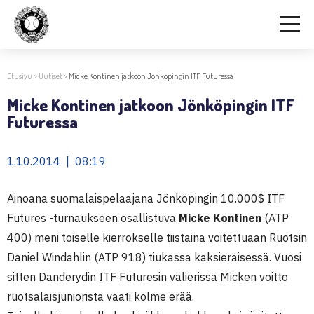
Etusivu
>
Uutiset
>
Micke Kontinen jatkoon Jönköpingin ITF Futuressa
Micke Kontinen jatkoon Jönköpingin ITF
Futuressa
1.10.2014 | 08:19
Ainoana suomalaispelaajana Jönköpingin 10.000$ ITF
Futures -turnaukseen osallistuva
Micke Kontinen
(ATP
400) meni toiselle kierrokselle tiistaina voitettuaan Ruotsin
Daniel Windahlin (ATP 918) tiukassa kaksieräisessä. Vuosi
sitten Danderydin ITF Futuresin välierissä Micken voitto
ruotsalaisjuniorista vaati kolme erää.