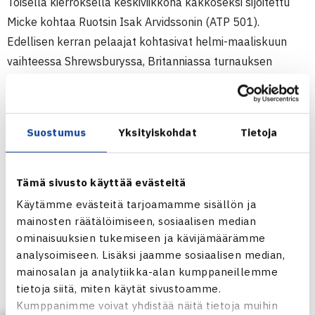
Toisella kierroksella keskiviikkona kakkoseksi sijoitettu
Micke kohtaa Ruotsin Isak Arvidssonin (ATP 501).
Edellisen kerran pelaajat kohtasivat helmi-maaliskuun
vaihteessa Shrewsburyssa, Britanniassa turnauksen
finaalissa. Ottelussa rannevamman saanut Kontinen ei
pystynyt esittämään parastaan ja joutui taipumaan
Arvidssonille 3-6, 5-7.
Suostumus
Yksityiskohdat
Tietoja
Micke ei ole mukana nelinpelissä.
Miesten 10.000$ ITF Futures
Tämä sivusto käyttää evästeitä
29.9.-5.10.2014 Jönköping, Ruotsi
Käytämme evästeitä tarjoamamme sisällön ja
Kaksinpeli
mainosten räätälöimiseen, sosiaalisen median
1.kierrosta: Micke Kontinen (2.) – Daniel Windahl Ruotsi 64
ominaisuuksien tukemiseen ja kävijämäärämme
analysoimiseen. Lisäksi jaamme sosiaalisen median,
76(4)
mainosalan ja analytiikka-alan kumppaneillemme
tietoja siitä, miten käytät sivustoamme.
Turnaus verkossa
Kumppanimme voivat yhdistää näitä tietoja muihin