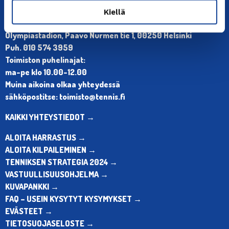
Kiellä
YHTEYSTIEDOT
Olympiastadion, Paavo Nurmen tie 1, 00250 Helsinki
Puh. 010 574 3959
Toimiston puhelinajat:
ma-pe klo 10.00-12.00
Muina aikoina olkaa yhteydessä
sähköpostitse: toimisto@tennis.fi
KAIKKI YHTEYSTIEDOT →
ALOITA HARRASTUS →
ALOITA KILPAILEMINEN →
TENNIKSEN STRATEGIA 2024 →
VASTUULLISUUSOHJELMA →
KUVAPANKKI →
FAQ – USEIN KYSYTYT KYSYMYKSET →
EVÄSTEET →
TIETOSUOJASELOSTE →