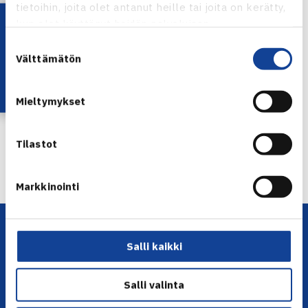
tietoihin, joita olet antanut heille tai joita on kerätty,
Lataa OmaTennis!
kun olet käyttänyt heidän palvelujaan.
Micke Kontinen
Suostumuksen
Välttämätön
valinta
Jaa:
Mieltymykset
Tilastot
← Edellinen
Seuraava uutinen: Seuraa Veera Nurmen… →
Markkinointi
Salli kaikki
Salli valinta