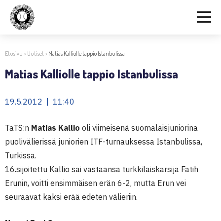
Etusivu
>
Uutiset
>
Matias Kalliolle tappio Istanbulissa
Matias Kalliolle tappio Istanbulissa
19.5.2012 | 11:40
TaTS:n
Matias Kallio
oli viimeisenä suomalaisjuniorina
puolivälierissä juniorien ITF-turnauksessa Istanbulissa,
Turkissa.
16.sijoitettu Kallio sai vastaansa turkkilaiskarsija Fatih
Erunin, voitti ensimmäisen erän 6-2, mutta Erun vei
seuraavat kaksi erää edeten välieriin.