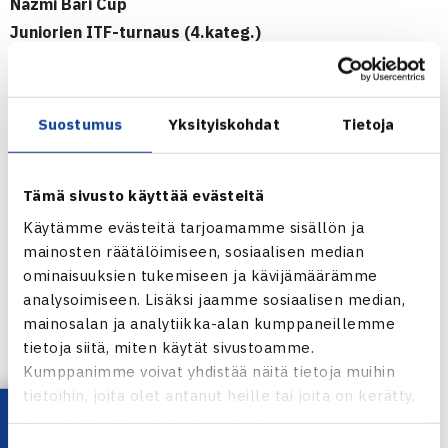
Nazmi Bari Cup
Juniorien ITF-turnaus (4.kateg.)
14.-20.5.2012 Istanbul, Turkki
Kaksinpelit
Pojat
Suostumus
Yksityiskohdat
Tietoja
Puolivälieriä: Fatih Erun Turkki (karsija) – Matias Kallio
(16.) 26 62 61
Tämä sivusto käyttää evästeitä
Nazmi Bari Cup verkossa
Käytämme evästeitä tarjoamamme sisällön ja
mainosten räätälöimiseen, sosiaalisen median
ominaisuuksien tukemiseen ja kävijämäärämme
analysoimiseen. Lisäksi jaamme sosiaalisen median,
mainosalan ja analytiikka-alan kumppaneillemme
tietoja siitä, miten käytät sivustoamme.
Kumppanimme voivat yhdistää näitä tietoja muihin
Matias Kallio
tietoihin, joita olet antanut heille tai joita on kerätty,
kun olet käyttänyt heidän palvelujaan.
Jaa: