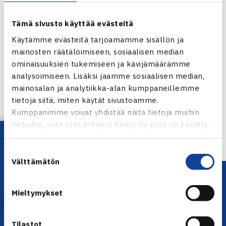
Tämä sivusto käyttää evästeitä
Käytämme evästeitä tarjoamamme sisällön ja
mainosten räätälöimiseen, sosiaalisen median
ominaisuuksien tukemiseen ja kävijämäärämme
Jaa:
analysoimiseen. Lisäksi jaamme sosiaalisen median,
mainosalan ja analytiikka-alan kumppaneillemme
tietoja siitä, miten käytät sivustoamme.
Kumppanimme voivat yhdistää näitä tietoja muihin
← Edellinen
tietoihin, joita olet antanut heille tai joita on kerätty,
Lataa OmaTennis!
kun olet käyttänyt heidän palvelujaan.
Suostumuksen
Välttämätön
valinta
Mieltymykset
Tilastot