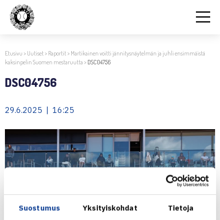
Etusivu
>
Uutiset
>
Raportit
>
Martikainen voitti jännitysnäytelmän ja juhli ensimmäistä
kaksinpelin Suomen mestaruutta
>
DSC04756
DSC04756
29.6.2025 | 16:25
Suostumus
Yksityiskohdat
Tietoja