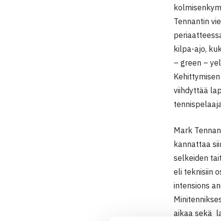
kolmisenkym
Tennantin vi
periaatteessa
kilpa-ajo, ku
– green – yel
Kehittymisen 
viihdyttää l
tennispelaaj
Mark Tennant 
kannattaa sii
selkeiden tai
eli teknisiin
intensions an
Minitennikses
aikaa sekä l