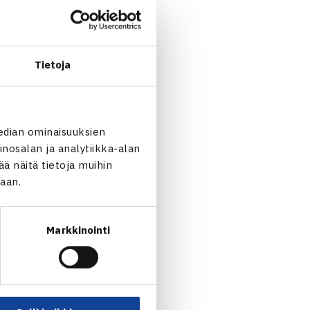
een osallistuneet saivat
 seuransa ja koko Suomen
yttä, ja sen todettiin olevan
Tietoja
entajina tulisi toimia
edian ominaisuuksien
men Tennisliiton kanssa.
nosalan ja analytiikka-alan
pu- tai kasvattajaseurojen
 näitä tietoja muihin
ehittämisessä. Esimerkiksi
jaan.
temiat ja seurat
Markkinointi