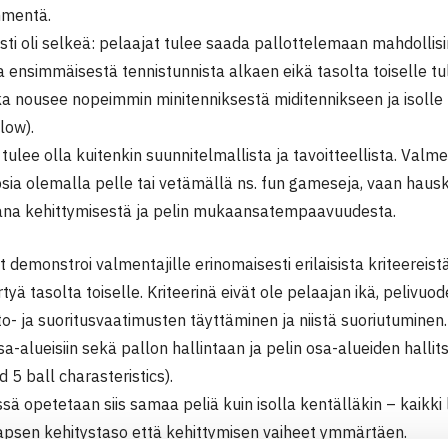
mentä.
esti oli selkeä: pelaajat tulee saada pallottelemaan mahdolli
 ensimmäisestä tennistunnista alkaen eikä tasolta toiselle tule
ka nousee nopeimmin minitenniksestä miditennikseen ja isolle 
low).
tulee olla kuitenkin suunnitelmallista ja tavoitteellista. Valm
apsia olemalla pelle tai vetämällä ns. fun gameseja, vaan ha
ana kehittymisestä ja pelin mukaansatempaavuudesta.
demonstroi valmentajille erinomaisesti erilaisista kriteereist
rtyä tasolta toiselle. Kriteerinä eivät ole pelaajan ikä, pelivuo
to- ja suoritusvaatimusten täyttäminen ja niistä suoriutuminen. K
 osa-alueisiin sekä pallon hallintaan ja pelin osa-alueiden hall
d 5 ball charasteristics).
sä opetetaan siis samaa peliä kuin isolla kentälläkin – kaikki 
apsen kehitystaso että kehittymisen vaiheet ymmärtäen.