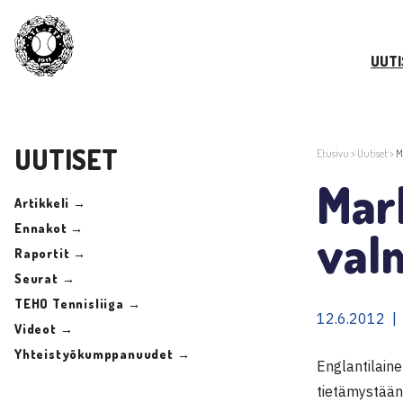
UUTI
UUTISET
Etusivu
>
Uutiset
>
M
Mar
Artikkeli →
Ennakot →
val
Raportit →
Seurat →
TEHO Tennisliiga →
12.6.2012 |
Videot →
Yhteistyökumppanuudet →
Englantilain
tietämystään 