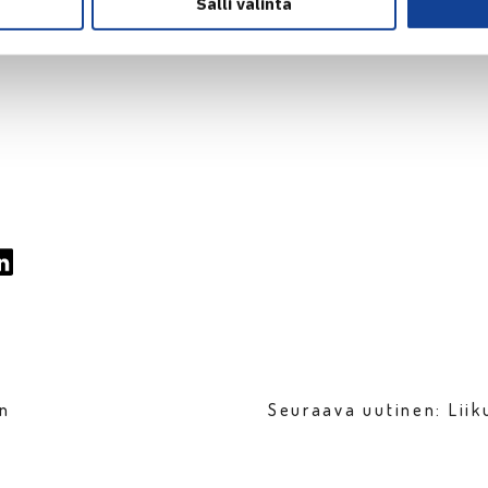
Salli valinta
en
Seuraava uutinen: Liik