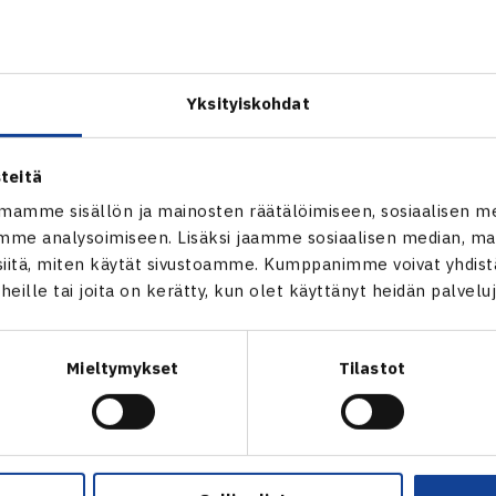
osallistuneet valmentajat olivat erittäin tyytyväisiä. Tilaisuut
ökaluja, joilla alkaa kehittää paitsi omaa valmennustaan myös
tuuria. Koulutuksessa painotettiin lasten valmennuksen tärke
Yksityiskohdat
uksen osa-alueista haastavinta ja vaikeinta, joten lasten valm
haat valmentajat.
teitä
mamme sisällön ja mainosten räätälöimiseen, sosiaalisen m
suus järjestettiin yhteistyössä Tampereen Tennisseuran ja Suo
me analysoimiseen. Lisäksi jaamme sosiaalisen median, mai
egiana on toteuttaa entistä enemmän koulutuksia vahvojen huip
itä, miten käytät sivustoamme. Kumppanimme voivat yhdistää
taa niille aiempaa vahvempaa osaa oman alueen ja seurojen k
t heille tai joita on kerätty, kun olet käyttänyt heidän palvelu
itannian tennisliiton) koulutuksia hoitavat pääosin vahvat aka
liiton kanssa.
Mieltymykset
Tilastot
a: Pekka Kainulainen