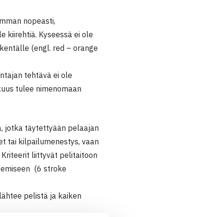
simman nopeasti,
 kiirehtiä. Kyseessä ei ole
kentälle (engl. red – orange
entajan tehtävä ei ole
uskuus tulee nimenomaan
ä, jotka täytettyään pelaajan
det tai kilpailumenestys, vaan
riteerit liittyvät pelitaitoon
itsemiseen (6 stroke
lähtee pelistä ja kaiken