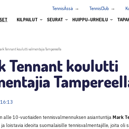
TennisÄssä
TennisClub
K
SET
KILPAILUT
SEURAT
HUIPPU-URHEILU
TAPA
ark Tennant koulutti valmentajia Tampereella
k Tennant koulutti
mentajia Tampereell
 16:13
en alle 10-vuotiaiden tennisvalmennuksen asiantuntija
Mark T
ja loistavia ideoita suomalaisille tennisvalmentajille, joita o