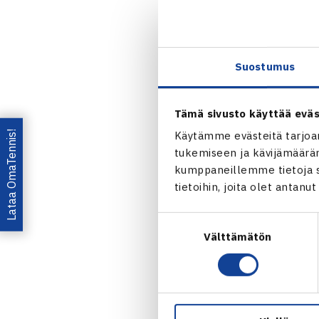
Koulutukseen 
loistavia ty
valmennuskult
Suostumus
tennisvalmenn
seurojen par
Tämä sivusto käyttää eväs
Lataa OmaTennis!
Käytämme evästeitä tarjoa
Koulutustilai
tukemiseen ja kävijämääräm
Liiton strat
kumppaneillemme tietoja si
kanssa ja an
tietoihin, joita olet antanu
LTA:n (Iso-Br
Suostumuksen
yhteistyössä 
Välttämätön
valinta
Teksti ja kuv