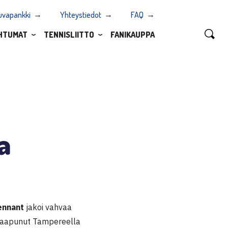
uvapankki
Yhteystiedot
FAQ
HTUMAT
TENNISLIITTO
FANIKAUPPA
a
ennant
jakoi vahvaa
li saapunut Tampereella