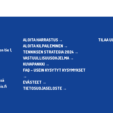
ALOITA HARRASTUS →
TILAA U
ALOITA KILPAILEMINEN →
 tie 1,
TENNIKSEN STRATEGIA 2024 →
VASTUULLISUUSOHJELMA →
KUVAPANKKI →
FAQ – USEIN KYSYTYT KYSYMYKSET
→
ssä
EVÄSTEET →
s.fi
TIETOSUOJASELOSTE →