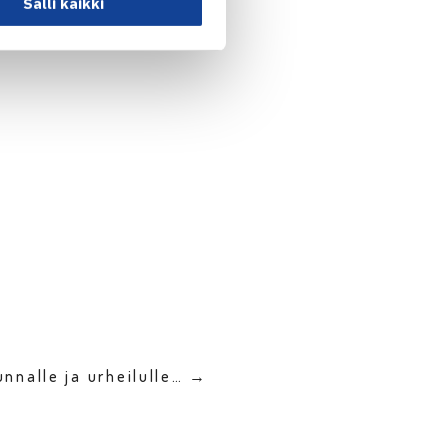
Salli kaikki
unnalle ja urheilulle… →