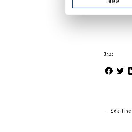
Kiellä
Jaa:
← Edellin