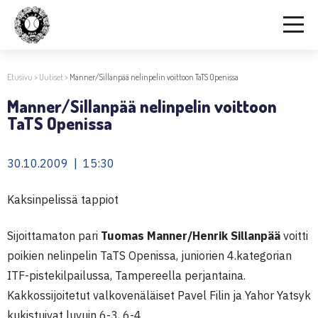
Etusivu
>
Uutiset
>
Manner/Sillanpää nelinpelin voittoon TaTS Openissa
Manner/Sillanpää nelinpelin voittoon
TaTS Openissa
30.10.2009 | 15:30
Kaksinpelissä tappiot
Sijoittamaton pari
Tuomas Manner/Henrik Sillanpää
voitti
poikien nelinpelin TaTS Openissa, juniorien 4.kategorian
ITF-pistekilpailussa, Tampereella perjantaina.
Kakkossijoitetut valkovenäläiset Pavel Filin ja Yahor Yatsyk
kukistuivat luvuin 6-3, 6-4.