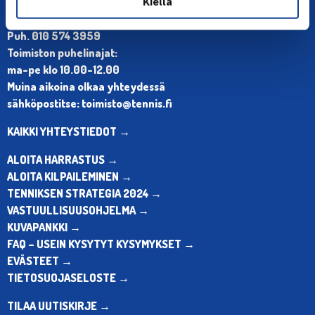
Kiellä
Olympiastadion, Paavo Nurmen tie 1, 00250 Helsinki
Puh. 010 574 3959
Toimiston puhelinajat:
ma-pe klo 10.00-12.00
Muina aikoina olkaa yhteydessä
sähköpostitse: toimisto@tennis.fi
KAIKKI YHTEYSTIEDOT →
ALOITA HARRASTUS →
ALOITA KILPAILEMINEN →
TENNIKSEN STRATEGIA 2024 →
VASTUULLISUUSOHJELMA →
KUVAPANKKI →
FAQ – USEIN KYSYTYT KYSYMYKSET →
EVÄSTEET →
TIETOSUOJASELOSTE →
TILAA UUTISKIRJE →