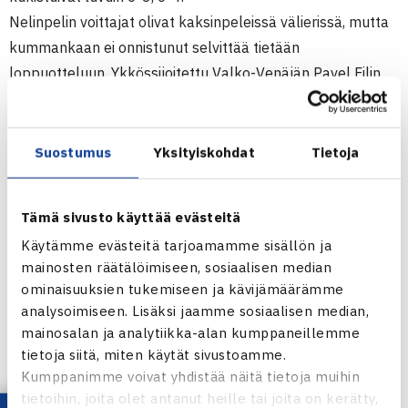
Nelinpelin voittajat olivat kaksinpeleissä välierissä, mutta
kummankaan ei onnistunut selvittää tietään
loppuotteluun. Ykkössijoitettu Valko-Venäjän Pavel Filin
voitti kolmessa tiukassa erässä Henrik Sillanpään 7-5, 3-6,
6-3 ja kakkossijoitettu Hollannin Jannick Lupescu Tuomas
Mannerin 6-1, 6-2.
Suostumus
Yksityiskohdat
Tietoja
Tyttöjen luokkavoitosta käyvät kilpaa lauantaina
ykkössijoitettu Ukrainan Yuliya Lysa ja kuudenneksi
Tämä sivusto käyttää evästeitä
sijoitettu Julia Valetova.
Käytämme evästeitä tarjoamamme sisällön ja
Lysa voitti Venäjän Ekaterina Semenovan kanssa
mainosten räätälöimiseen, sosiaalisen median
nelinpelin, kun pari kukisti kakkossijoitetut Itävallan
ominaisuuksien tukemiseen ja kävijämäärämme
Patricia Haasin ja Ruotsin Valeria Osadchenkon.
analysoimiseen. Lisäksi jaamme sosiaalisen median,
mainosalan ja analytiikka-alan kumppaneillemme
Poikien nelinpeli
tietoja siitä, miten käytät sivustoamme.
Tyttöjen nelinpeli
Kumppanimme voivat yhdistää näitä tietoja muihin
Poikien kaksinpeli
tietoihin, joita olet antanut heille tai joita on kerätty,