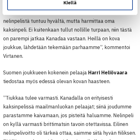
Kiellä
”Avauspäivästä jäi mielenkiintoiset fiilikset, voitto
nelinpelistä tuntuu hyvältä, mutta harmittaa oma
kaksinpeli. Ei kuitenkaan tullut nollille turpaan, niin tästä
on parempi jatkaa Kanadaa vastaan. Heillä on kova
joukkue, lähdetään tekemään parhaamme”, kommentoi
Virtanen.
Suomen joukkueen kokenein pelaaja
Harri Heliövaara
tiedostaa myös edessä olevan kovan haasteen.
”Tiukkaa tulee varmasti. Kanadalla on erityisesti
kaksinpelissä maailmanluokan pelaajat; siinä joudumme
parastamme kaivamaan, jos pisteitä haluamme. Nelinpeli
on kyllä varmasti brittimatsin tavoin otettavissa. Eilinen
nelinpelivoitto oli tärkeä ottaa, saimme siitä hyvän fiiliksen.