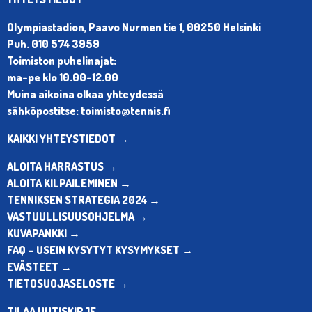
Olympiastadion, Paavo Nurmen tie 1, 00250 Helsinki
Puh. 010 574 3959
Toimiston puhelinajat:
ma-pe klo 10.00-12.00
Muina aikoina olkaa yhteydessä
sähköpostitse: toimisto@tennis.fi
KAIKKI YHTEYSTIEDOT →
ALOITA HARRASTUS →
ALOITA KILPAILEMINEN →
TENNIKSEN STRATEGIA 2024 →
VASTUULLISUUSOHJELMA →
KUVAPANKKI →
FAQ – USEIN KYSYTYT KYSYMYKSET →
EVÄSTEET →
TIETOSUOJASELOSTE →
TILAA UUTISKIRJE →