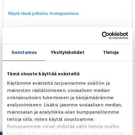
Näytä tämä julkaisu Instagramissa
Suostumus
Yksityiskohdat
Tietoja
Tämä sivusto käyttää evästeitä
Käytämme evästeitä tarjoamamme sisällön ja
mainosten räätälöimiseen, sosiaalisen median
Henkilön Suomen Tennisliitto (@tennisfin) jakama julkaisu
ominaisuuksien tukemiseen ja kävijämäärämme
analysoimiseen. Lisäksi jaamme sosiaalisen median,
mainosalan ja analytiikka-alan kumppaneillemme
Manchesterissa Kanada aloitti pelinsä 2-1 voitolla
tietoja siitä, miten käytät sivustoamme.
Argentiinasta
Felix Auger-Aliassimen
ja
Denis
Kumppanimme voivat yhdistää näitä tietoja muihin
Shapovalovin
johdolla: Auger-Aliassime voitti
Sebastian
tietoihin, joita olet antanut heille tai joita on kerätty,