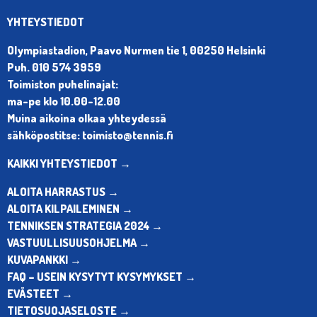
YHTEYSTIEDOT
Olympiastadion, Paavo Nurmen tie 1, 00250 Helsinki
Puh. 010 574 3959
Toimiston puhelinajat:
ma-pe klo 10.00-12.00
Muina aikoina olkaa yhteydessä
sähköpostitse: toimisto@tennis.fi
KAIKKI YHTEYSTIEDOT →
ALOITA HARRASTUS →
ALOITA KILPAILEMINEN →
TENNIKSEN STRATEGIA 2024 →
VASTUULLISUUSOHJELMA →
KUVAPANKKI →
FAQ – USEIN KYSYTYT KYSYMYKSET →
EVÄSTEET →
TIETOSUOJASELOSTE →