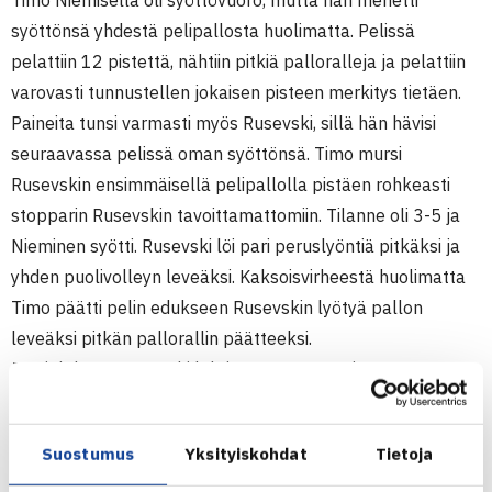
Timo Niemisellä oli syöttövuoro, mutta hän menetti
syöttönsä yhdestä pelipallosta huolimatta. Pelissä
pelattiin 12 pistettä, nähtiin pitkiä palloralleja ja pelattiin
varovasti tunnustellen jokaisen pisteen merkitys tietäen.
Paineita tunsi varmasti myös Rusevski, sillä hän hävisi
seuraavassa pelissä oman syöttönsä. Timo mursi
Rusevskin ensimmäisellä pelipallolla pistäen rohkeasti
stopparin Rusevskin tavoittamattomiin. Tilanne oli 3-5 ja
Nieminen syötti. Rusevski löi pari peruslyöntiä pitkäksi ja
yhden puolivolleyn leveäksi. Kaksoisvirheestä huolimatta
Timo päätti pelin edukseen Rusevskin lyötyä pallon
leveäksi pitkän pallorallin päätteeksi.
5-4 johdossa Rusevski lähti syöttämään voittoa
Makedonialle. Kaksi ensimmäistä syötönpalautusta Timo
löi verkkoon, mutta kolmannen pisteen Rusevski pelasi
Suostumus
Yksityiskohdat
Tietoja
kämmeneltä pitkäksi. Neljännessä pisteessä Timon