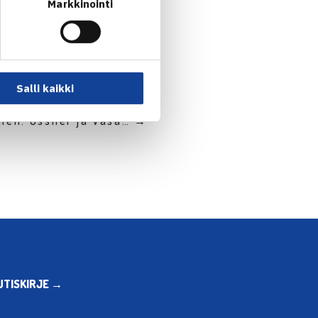
Markkinointi
Salli kaikki
nen: Ussher ja Vasa… →
UTISKIRJE →