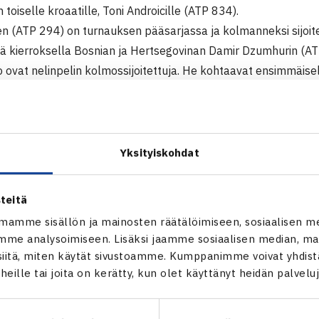
 toiselle kroaatille, Toni Androicille (ATP 834).
n (ATP 294) on turnauksen pääsarjassa ja kolmanneksi sijoit
ä kierroksella Bosnian ja Hertsegovinan Damir Dzumhurin (AT
 ovat nelinpelin kolmossijoitettuja. He kohtaavat ensimmäisel
n ja Kroatian Dino Marcanin.
000$ ITF Futures -turnaus
 Kroatia
Yksityiskohdat
arsinta
Micke Kontinen (11.) – Antun Pehar Kroatia (villi kortti) 64 64
teitä
Toni Androic Kroatia – M.Kontinen 61 62
mamme sisällön ja mainosten räätälöimiseen, sosiaalisen m
me analysoimiseen. Lisäksi jaamme sosiaalisen median, mai
Micke Kontinen
itä, miten käytät sivustoamme. Kumppanimme voivat yhdistää
Kuva: Jouko Siro
t heille tai joita on kerätty, kun olet käyttänyt heidän palvelu