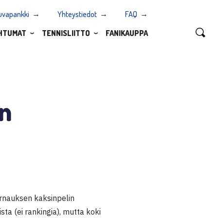
uvapankki
Yhteystiedot
FAQ
HTUMAT
TENNISLIITTO
FANIKAUPPA
en
urnauksen kaksinpelin
sta (ei rankingia), mutta koki