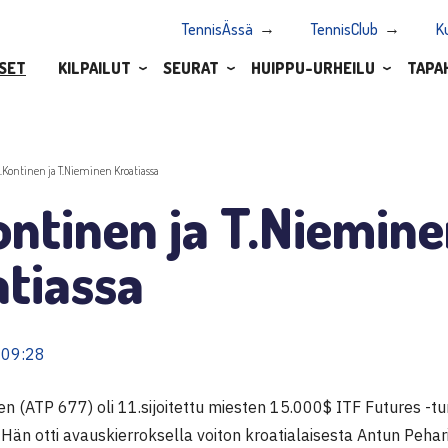
TennisÄssä
TennisClub
K
SET
KILPAILUT
SEURAT
HUIPPU-URHEILU
TAPA
.Kontinen ja T.Nieminen Kroatiassa
ntinen ja T.Niemin
tiassa
 09:28
en (ATP 677) oli 11.sijoitettu miesten 15.000$ ITF Futures -t
 Hän otti avauskierroksella voiton kroatialaisesta Antun Pehari