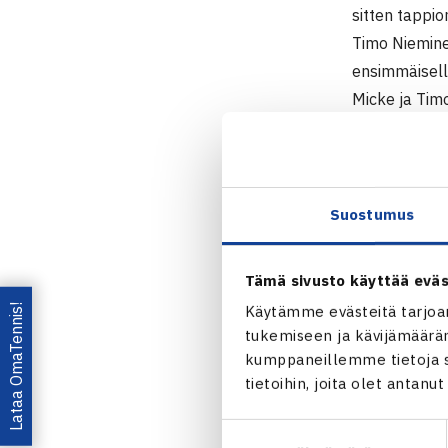
sitten tappion
Timo Niemine
ensimmäisell
Micke ja Timo
Aljaz Bedene
Miesten 15.
12.- Zagreb,
Suostumus
Kaksinpelin k
1.kierrosta: 
Tämä sivusto käyttää eväs
2.kierrosta: 
Lataa OmaTennis!
Käytämme evästeitä tarjoa
tukemiseen ja kävijämääräm
kumppaneillemme tietoja si
tietoihin, joita olet antanu
Jaa:
Suostumuksen