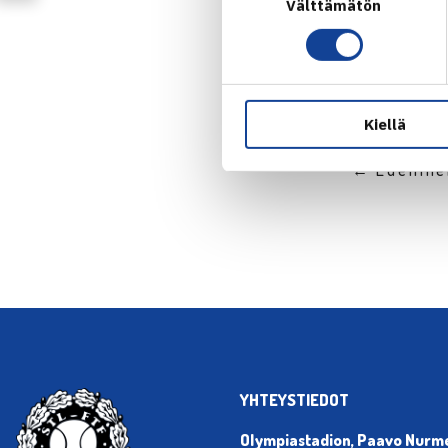
Välttämätön
valinta
Kiellä
← Edellin
YHTEYSTIEDOT
Olympiastadion, Paavo Nurmen