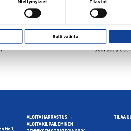
Mieltymykset
Tilastot
Salli valinta
en
Seuraava uuti
ALOITA HARRASTUS →
TILAA U
ALOITA KILPAILEMINEN →
 tie 1,
TENNIKSEN STRATEGIA 2024 →