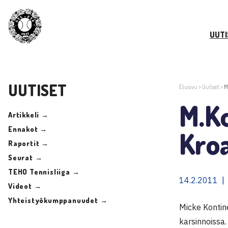
UUTI
UUTISET
Etusivu
>
Uutiset
>
M
M.Ko
Artikkeli →
Ennakot →
Kroa
Raportit →
Seurat →
TEHO Tennisliiga →
14.2.2011 |
Videot →
Yhteistyökumppanuudet →
Micke Kontin
karsinnoissa.