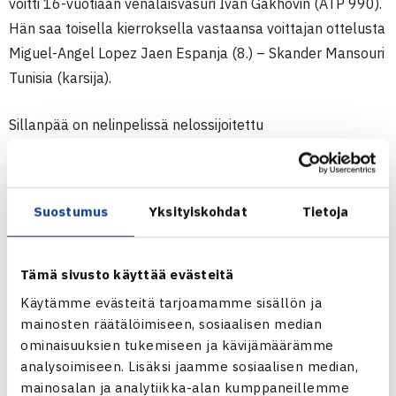
voitti 16-vuotiaan venäläisvasuri Ivan Gakhovin (ATP 990).
Hän saa toisella kierroksella vastaansa voittajan ottelusta
Miguel-Angel Lopez Jaen Espanja (8.) – Skander Mansouri
Tunisia (karsija).
Sillanpää on nelinpelissä nelossijoitettu
slovakialaisparinsa Marko Danisin kanssa. Pari kohtaa
ensimmäisellä kierroksella Italian Gianmarco Cacacen ja
Itävallan Maxi Pongratzin.
Suostumus
Yksityiskohdat
Tietoja
Kontinen ei ole nelinpelissä.
Miesten 10.000$ ITF Futures
Tämä sivusto käyttää evästeitä
30.9.-6.10.2013 Sharm El Sheikh, Egypti
Käytämme evästeitä tarjoamamme sisällön ja
Kaksinpeli
mainosten räätälöimiseen, sosiaalisen median
1.kierrosta: Micke Kontinen (6.) – Alexander Zhurbin
ominaisuuksien tukemiseen ja kävijämäärämme
analysoimiseen. Lisäksi jaamme sosiaalisen median,
Venäjä 63 64, Henrik Sillanpää – Ivan Gakhov Venäjä 62
mainosalan ja analytiikka-alan kumppaneillemme
76(4)