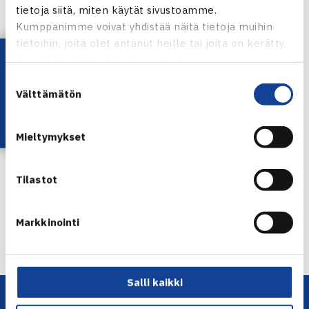
tietoja siitä, miten käytät sivustoamme.
Kumppanimme voivat yhdistää näitä tietoja muihin
Turnaus verkossa
tietoihin, joita olet antanut heille tai joita on kerätty,
Lataa OmaTennis!
kun olet käyttänyt heidän palvelujaan.
Micke Kontinen
Suostumuksen
Välttämätön
valinta
Henrik Sillanpää
Mieltymykset
Jaa:
Tilastot
← Edellinen
Markkinointi
Seuraava uutinen: Jarkko kukisti Przysieznyn…
→
Salli kaikki