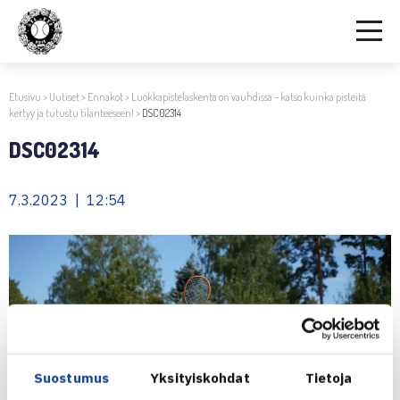
Etusivu
>
Uutiset
>
Ennakot
>
Luokkapistelaskenta on vauhdissa – katso kuinka pisteitä
kertyy ja tutustu tilanteeseen!
>
DSC02314
DSC02314
7.3.2023 | 12:54
Suostumus
Yksityiskohdat
Tietoja