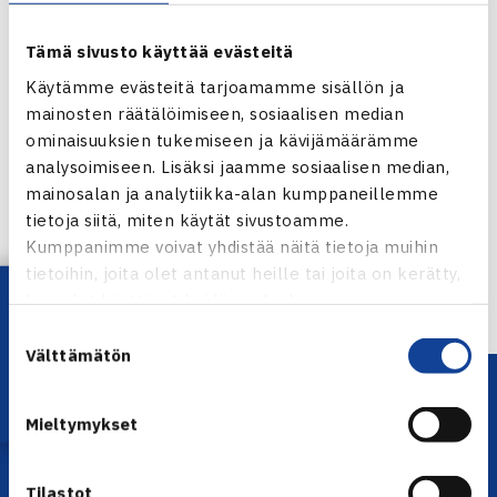
Tämä sivusto käyttää evästeitä
Käytämme evästeitä tarjoamamme sisällön ja
mainosten räätälöimiseen, sosiaalisen median
ominaisuuksien tukemiseen ja kävijämäärämme
Jaa:
analysoimiseen. Lisäksi jaamme sosiaalisen median,
mainosalan ja analytiikka-alan kumppaneillemme
tietoja siitä, miten käytät sivustoamme.
Kumppanimme voivat yhdistää näitä tietoja muihin
← Edellinen
tietoihin, joita olet antanut heille tai joita on kerätty,
Lataa OmaTennis!
kun olet käyttänyt heidän palvelujaan.
Suostumuksen
Välttämätön
valinta
Mieltymykset
Tilastot