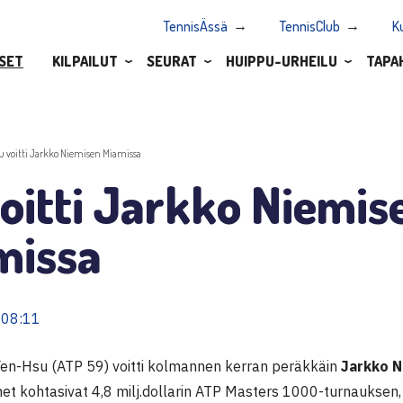
TennisÄssä
TennisClub
K
SET
KILPAILUT
SEURAT
HUIPPU-URHEILU
TAPA
u voitti Jarkko Niemisen Miamissa
oitti Jarkko Niemis
missa
 08:11
Yen-Hsu (ATP 59) voitti kolmannen kerran peräkkäin
Jarkko N
het kohtasivat 4,8 milj.dollarin ATP Masters 1000-turnauksen,