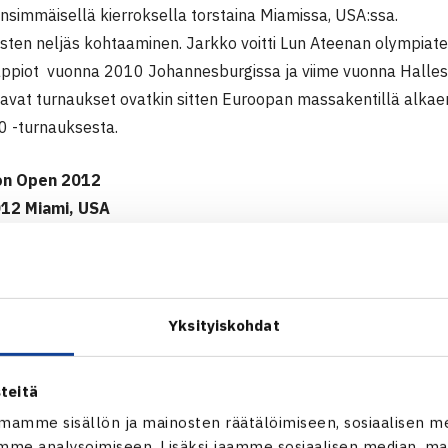
nsimmäisellä kierroksella torstaina Miamissa, USA:ssa.
sten neljäs kohtaaminen. Jarkko voitti Lun Ateenan olympiat
appiot vuonna 2010 Johannesburgissa ja viime vuonna Halles
avat turnaukset ovatkin sitten Euroopan massakentillä alkae
 -turnauksesta.
on Open 2012
012 Miami, USA
 Lu Yen-Hsu Taiwan – Jarkko Nieminen 64 63
cosson Openin verkkosivut
Yksityiskohdat
iemisen verkkosivut
teitä
mamme sisällön ja mainosten räätälöimiseen, sosiaalisen m
me analysoimiseen. Lisäksi jaamme sosiaalisen median, mai