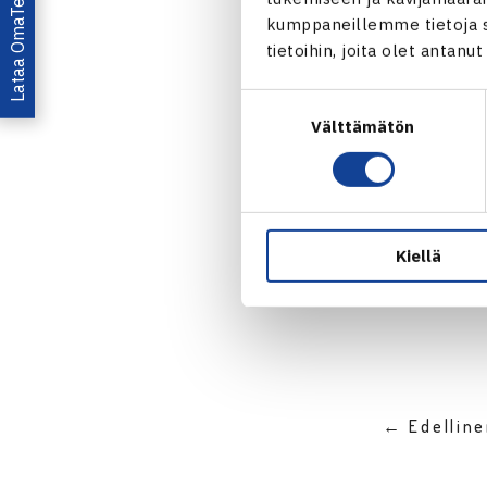
Lataa OmaTennis!
kumppaneillemme tietoja si
tietoihin, joita olet antanu
Suostumuksen
Välttämätön
valinta
Jaa:
Kiellä
← Edellin