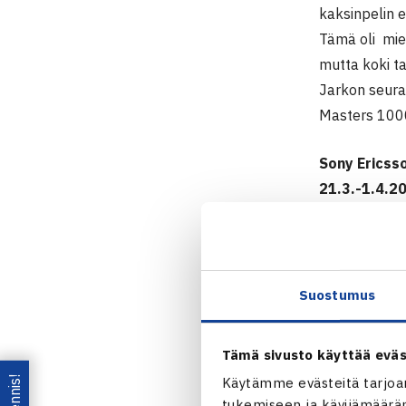
kaksinpelin e
Tämä oli mie
mutta koki t
Jarkon seura
Masters 1000
Sony Ericss
21.3.-1.4.2
Kaksinpeli
1.kierrosta:
Sony Eri
Suostumus
Jarkko N
Tämä sivusto käyttää eväs
Käytämme evästeitä tarjoa
tukemiseen ja kävijämääräm