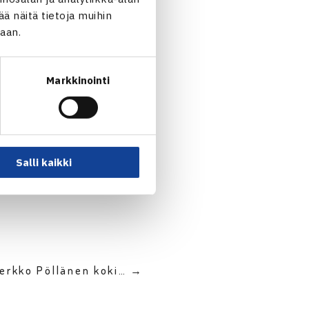
 näitä tietoja muihin
jaan.
Markkinointi
Salli kaikki
erkko Pöllänen koki… →