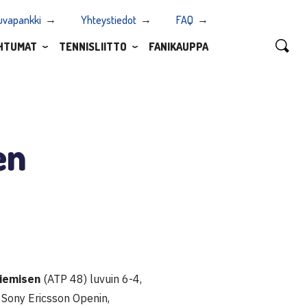
uvapankki
Yhteystiedot
FAQ
HTUMAT
TENNISLIITTO
FANIKAUPPA
en
iemisen
(ATP 48) luvuin 6-4,
 Sony Ericsson Openin,