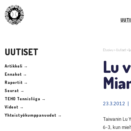
UUTI
UUTISET
Etusivu
>
Uutiset
>
L
Lu v
Artikkeli →
Ennakot →
Mia
Raportit →
Seurat →
TEHO Tennisliiga →
23.3.2012 |
Videot →
Yhteistyökumppanuudet →
Taiwanin Lu 
6-3, kun mie