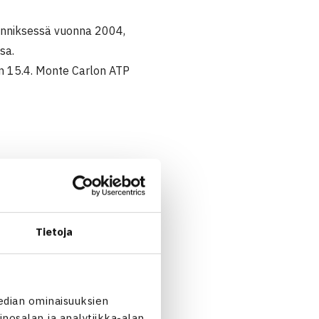
enniksessä vuonna 2004,
sa.
n 15.4. Monte Carlon ATP
Tietoja
edian ominaisuuksien
nosalan ja analytiikka-alan