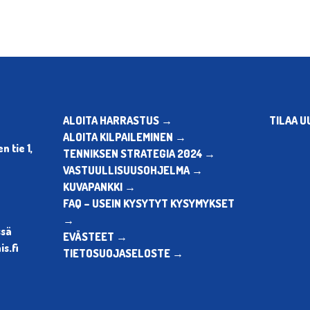
ALOITA HARRASTUS →
TILAA U
ALOITA KILPAILEMINEN →
 tie 1,
TENNIKSEN STRATEGIA 2024 →
VASTUULLISUUSOHJELMA →
KUVAPANKKI →
FAQ – USEIN KYSYTYT KYSYMYKSET
→
ssä
EVÄSTEET →
s.fi
TIETOSUOJASELOSTE →