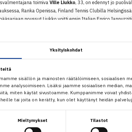
svalmentajana toimiva
Ville Liukko
, 33, on edennyt jo puolivä
uksessa, Ranka Openissa, Finland Tennis Clubilla Helsingissä
pääsarjaan noussut Liukko voitti ensin Italian Enrico Iannuzziti
viidenneksi sijoitetun Italian Riccardo Ghedinin. Puolivälierissä
 Cup-joukkueessakin pelaavan Karlis Lejnieksin.
ieräotteluista käydään suomalaisten kesken. Ykköseksi sijoite
Yksityiskohdat
. Nieminen voitti toisella kierroksella karsija
Sami Huurinaisen
 kierroksella Kiiski katkaisi seitsemänneksi sijoitetun
Juho P
elaavat parin nelinpelissä ja kohtaavat puolivälierissä Kiiskin
teitä
mamme sisällön ja mainosten räätälöimiseen, sosiaalisen m
pen
me analysoimiseen. Lisäksi jaamme sosiaalisen median, mai
itä, miten käytät sivustoamme. Kumppanimme voivat yhdistää
t heille tai joita on kerätty, kun olet käyttänyt heidän palvelu
Mieltymykset
Tilastot