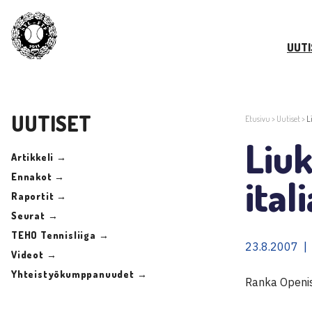
UUTI
UUTISET
Etusivu
>
Uutiset
>
L
Liuk
Artikkeli →
Ennakot →
ital
Raportit →
Seurat →
TEHO Tennisliiga →
23.8.2007 |
Videot →
Yhteistyökumppanuudet →
Ranka Openis