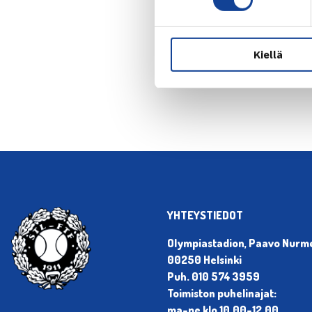
← Edellin
Kiellä
YHTEYSTIEDOT
Olympiastadion, Paavo Nurmen
00250 Helsinki
Puh. 010 574 3959
Toimiston puhelinajat:
ma-pe klo 10.00-12.00