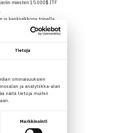
lieriin miesten 15.000$ ITF
.
n ja keskiviikkona toisella
 torstaina Liukko kohtaa
ttu
Timo Nieminen
kohtaa
Tietoja
, Kiiski Viron Mikk Irdojan.
aukun
taipaleen. Paukku ja
 ja Norjan Stian Borettin.(RN)
edian ominaisuuksien
nosalan ja analytiikka-alan
 näitä tietoja muihin
jaan.
Markkinointi