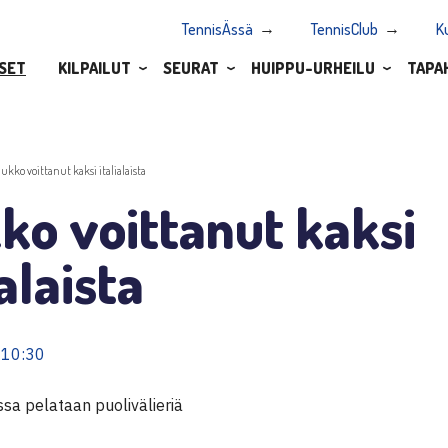
TennisÄssä
TennisClub
K
SET
KILPAILUT
SEURAT
HUIPPU-URHEILU
TAPA
iukko voittanut kaksi italialaista
ko voittanut kaksi
ialaista
 10:30
sa pelataan puolivälieriä