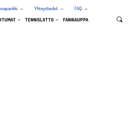
uvapankki
Yhteystiedot
FAQ
HTUMAT
TENNISLIITTO
FANIKAUPPA