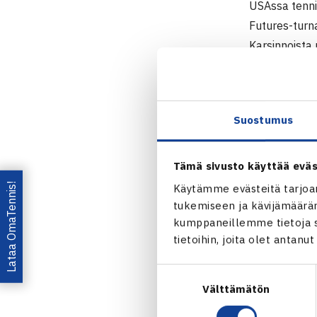
USAssa tenni
Futures-turna
Karsinnoista 
kierroksella 
Latvian Davis
Yksi puoliväl
Suostumus
Lauri Kiiskin
Ensimmäisellä
Huurinainen p
Tämä sivusto käyttää eväs
Lataa OmaTennis!
Käytämme evästeitä tarjoa
Ranka O
tukemiseen ja kävijämääräm
kumppaneillemme tietoja si
Jaa:
tietoihin, joita olet antanu
Suostumuksen
Välttämätön
valinta