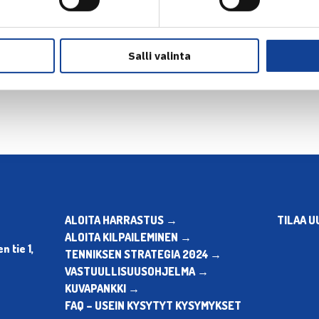
en
Seuraava uuti
Salli valinta
ALOITA HARRASTUS →
TILAA U
ALOITA KILPAILEMINEN →
 tie 1,
TENNIKSEN STRATEGIA 2024 →
VASTUULLISUUSOHJELMA →
KUVAPANKKI →
FAQ – USEIN KYSYTYT KYSYMYKSET