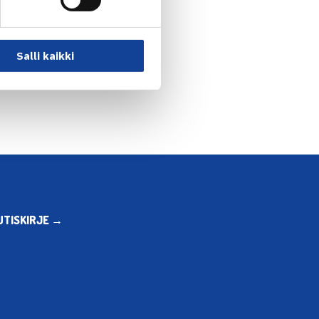
nen: Yan Zi pysäytti… →
Salli kaikki
UTISKIRJE →