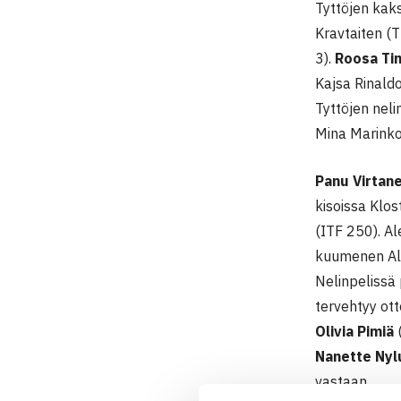
Tyttöjen kak
Kravtaiten (T
3).
Roosa Ti
Kajsa Rinald
Tyttöjen neli
Mina Marinko
Panu Virtan
kisoissa Klos
(ITF 250). Al
kuumenen Ale
Nelinpelissä 
tervehtyy ott
Olivia Pimiä
(
Nanette Nylu
vastaan.