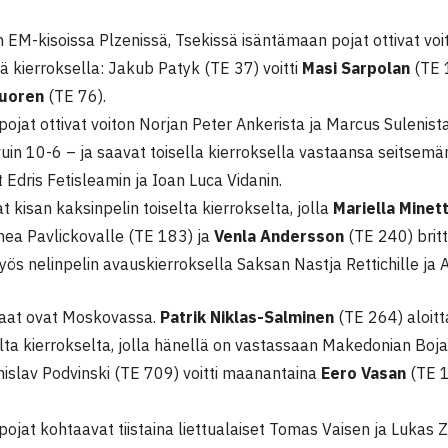
 EM-kisoissa Plzenissä, Tsekissä isäntämaan pojat ottivat voi
 kierroksella: Jakub Patyk (TE 37) voitti
Masi Sarpolan
(TE 1
vuoren
(TE 76).
pojat ottivat voiton Norjan Peter Ankerista ja Marcus Sulenista 
uin 10-6 – ja saavat toisella kierroksella vastaansa seitsemän
 Edris Fetisleamin ja Ioan Luca Vidanin.
at kisan kaksinpelin toiselta kierrokselta, jolla
Mariella Minett
mea Pavlickovalle (TE 183) ja
Venla Andersson
(TE 240) britt
yös nelinpelin avauskierroksella Saksan Nastja Rettichille ja
iaat ovat Moskovassa.
Patrik Niklas-Salminen
(TE 264) aloitt
selta kierrokselta, jolla hänellä on vastassaan Makedonian Boj
islav Podvinski (TE 709) voitti maanantaina
Eero Vasan
(TE 1
pojat kohtaavat tiistaina liettualaiset Tomas Vaisen ja Lukas Z