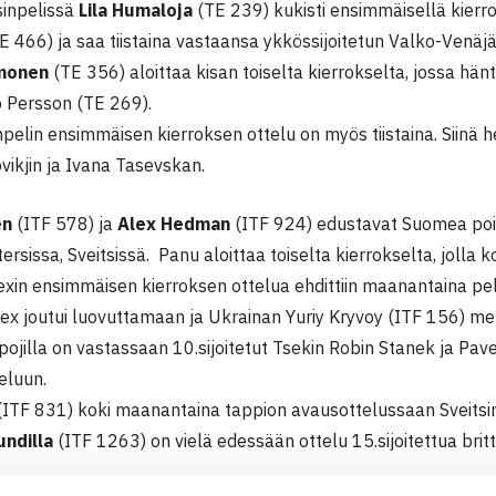
sinpelissä
Lila Humaloja
(TE 239) kukisti ensimmäisellä kierro
E 466) ja saa tiistaina vastaansa ykkössijoitetun Valko-Venä
monen
(TE 356) aloittaa kisan toiselta kierrokselta, jossa hä
o Persson (TE 269).
npelin ensimmäisen kierroksen ottelu on myös tiistaina. Siinä
vikjin ja Ivana Tasevskan.
en
(ITF 578) ja
Alex Hedman
(ITF 924) edustavat Suomea poik
tersissa, Sveitsissä. Panu aloittaa toiselta kierrokselta, jolla
exin ensimmäisen kierroksen ottelua ehdittiin maanantaina pe
x joutui luovuttamaan ja Ukrainan Yuriy Kryvoy (ITF 156) men
pojilla on vastassaan 10.sijoitetut Tsekin Robin Stanek ja Pave
eluun.
ITF 831) koki maanantaina tappion avausottelussaan Sveitsin 
ndilla
(ITF 1263) on vielä edessään ottelu 15.sijoitettua britt