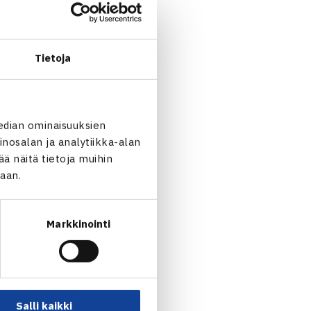
ja Justina Mikulskyten.
Tietoja
 Emil Ruusuvuori 61 64
edian ominaisuuksien
Axon Britannia – Venla
nosalan ja analytiikka-alan
 näitä tietoja muihin
jaan.
[10-6]
Markkinointi
ti 60 64
Salli kaikki