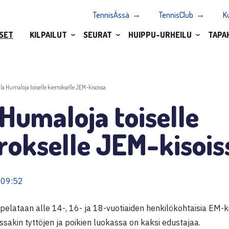
TennisÄssä
TennisClub
K
SET
KILPAILUT
SEURAT
HUIPPU-URHEILU
TAPA
ila Humaloja toiselle kierrokselle JEM-kisoissa
 Humaloja toiselle
rokselle JEM-kisois
 09:52
a pelataan alle 14-, 16- ja 18-vuotiaiden henkilökohtaisia EM-k
sakin tyttöjen ja poikien luokassa on kaksi edustajaa.