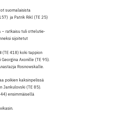
tot suomalaisista
57) ja Patrik Rikl (TE 25)
– ratkaisu tuli ottelutie-
neksi sijoitetut
i
(TE 418) koki tappion
i Georgina Axonille (TE 95).
 Anastazja Rosnowskalle.
aa poikien kaksinpelissä
an Jankulovski (TE 85).
44) ensimmäisellä
vikasin.