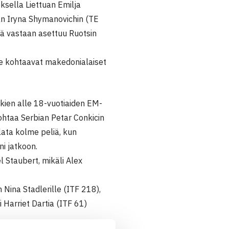
ksella Liettuan Emilja
jän Iryna Shymanovichin (TE
ntä vastaan asettuu Ruotsin
 he kohtaavat makedonialaiset
ien alle 18-vuotiaiden EM-
 kohtaa Serbian Petar Conkicin
lata kolme peliä, kun
i jatkoon.
l Staubert, mikäli Alex
Nina Stadlerille (ITF 218),
i Harriet Dartia (ITF 61)