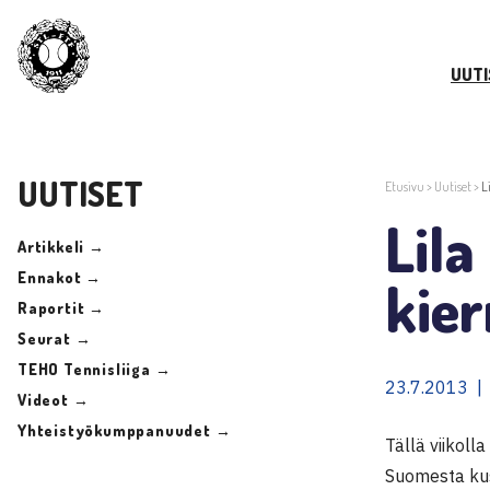
UUTI
UUTISET
Etusivu
>
Uutiset
>
L
Lila
Artikkeli →
Ennakot →
kier
Raportit →
Seurat →
TEHO Tennisliiga →
23.7.2013 |
Videot →
Yhteistyökumppanuudet →
Tällä viikoll
Suomesta kus