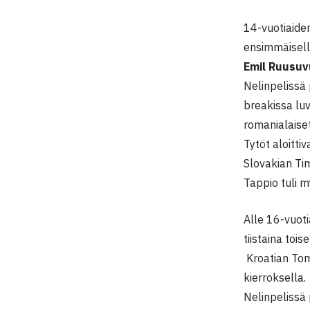
14-vuotiaiden
ensimmäisellä
Emil Ruusu
Nelinpelissä 
breakissa luv
romanialaiset
Tytöt aloittiv
Slovakian Ti
Tappio tuli m
Alle 16-vuot
tiistaina toi
Kroatian Tom
kierroksella.
Nelinpelissä 