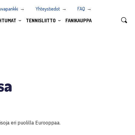
uvapankki
Yhteystiedot
FAQ
HTUMAT
TENNISLIITTO
FANIKAUPPA
sa
isoja eri puolilla Eurooppaa.