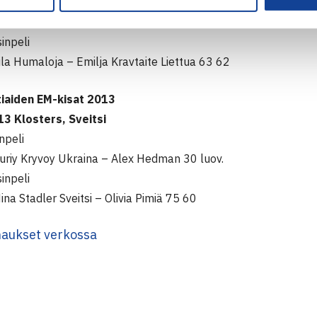
npeli
Tomislav Podvinski Kroatia – Eero Vasa 63 76(3)
inpeli
Lila Humaloja – Emilja Kravtaite Liettua 63 62
tiaiden EM-kisat 2013
3 Klosters, Sveitsi
npeli
Yuriy Kryvoy Ukraina – Alex Hedman 30 luov.
inpeli
Nina Stadler Sveitsi – Olivia Pimiä 75 60
aukset verkossa