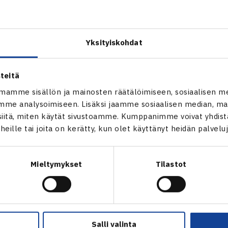
tytöt kohtaavat 14.sijoitetun liettualaisparin Agne Cepelyten 
iaiden EM-kilpailut 2013
Yksityiskohdat
sen, Tsekki
npeli
Jakub Patyk Tsekki – Masi Sarpola 64 64, Patrik Rikl Tsekki –
teitä
inpeli
mamme sisällön ja mainosten räätälöimiseen, sosiaalisen m
Timea Pavlickova Slovakia – Mariella Minetti 60 62, Georgina 
me analysoimiseen. Lisäksi jaamme sosiaalisen median, mai
itä, miten käytät sivustoamme. Kumppanimme voivat yhdistää
1 61
t heille tai joita on kerätty, kun olet käyttänyt heidän palvelu
peli
 Ruusuvuori/Sarpola – Peter Anker/Marcus Sulen Norja 64 46 
npeli
Mieltymykset
Tilastot
 Nastja Rettich/Anastazja Rosnowska Saksa – Andersson/Minet
tiaiden EM-kisat 2013
13 Moskova, Venäjä
Salli valinta