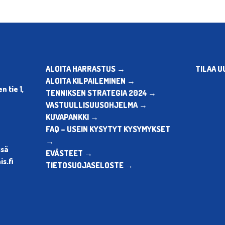
ALOITA HARRASTUS →
TILAA U
ALOITA KILPAILEMINEN →
 tie 1,
TENNIKSEN STRATEGIA 2024 →
VASTUULLISUUSOHJELMA →
KUVAPANKKI →
FAQ – USEIN KYSYTYT KYSYMYKSET
→
ssä
EVÄSTEET →
s.fi
TIETOSUOJASELOSTE →