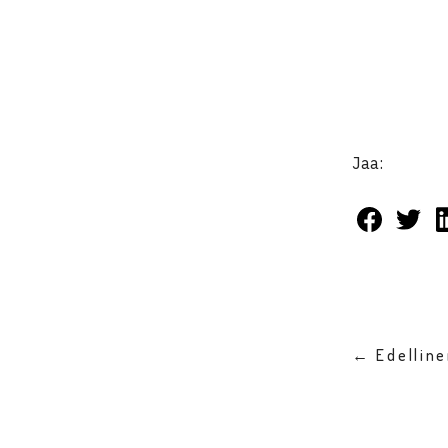
Jaa:
← Edellin