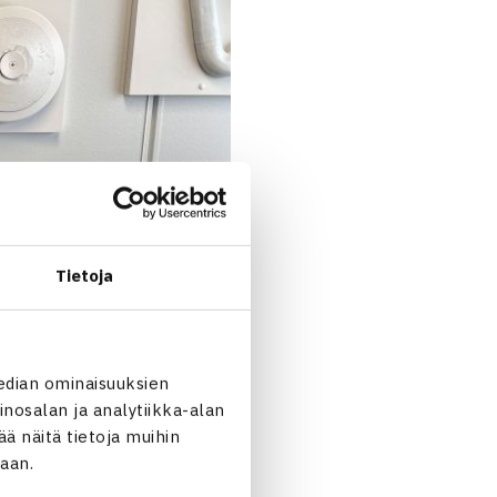
Tietoja
edian ominaisuuksien
nosalan ja analytiikka-alan
 näitä tietoja muihin
jaan.