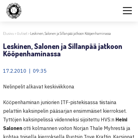
Etusivu
>
Uutiset
>
Leskinen, Salonen ja Sillanpää jatkoon Kööpenhaminassa
Leskinen, Salonen ja Sillanpää jatkoon
Kööpenhaminassa
17.2.2010 | 09:35
Nelinpelit alkavat keskiviikkona
Kööpenhaminan juniorien ITF-pistekisassa tiistaina
pelattiin kaksinpelin pääsarjan ensimmäiset kierrokset.
Tyttöjen kaksinpelissä viidenneksi sijoitettu HVS:n
Heini
Salonen
otti kolmannen voiton Norjan Thale Myhrestä ja
kohtaa toisella kierroksella Ruotsin Tove Kraftin. Karsinnat