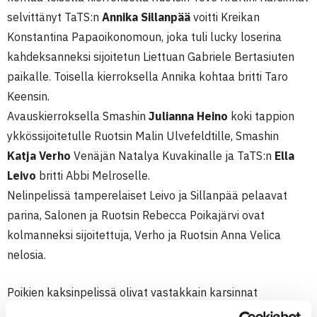
selvittänyt TaTS:n
Annika Sillanpää
voitti Kreikan
Konstantina Papaoikonomoun, joka tuli lucky loserina
kahdeksanneksi sijoitetun Liettuan Gabriele Bertasiuten
paikalle. Toisella kierroksella Annika kohtaa britti Taro
Keensin.
Avauskierroksella Smashin
Julianna Heino
koki tappion
ykkössijoitetulle Ruotsin Malin Ulvefeldtille, Smashin
Katja Verho
Venäjän Natalya Kuvakinalle ja TaTS:n
Ella
Leivo
britti Abbi Melroselle.
Nelinpelissä tamperelaiset Leivo ja Sillanpää pelaavat
parina, Salonen ja Ruotsin Rebecca Poikajärvi ovat
kolmanneksi sijoitettuja, Verho ja Ruotsin Anna Velica
nelosia.
Poikien kaksinpelissä olivat vastakkain karsinnat
selvittäneet TVS:n
Santtu Leskinen
ja ruotsalaiskarsija