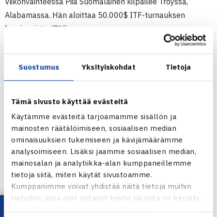
Viikonvaihteessa Piia Suomalainen kilpailee Troyssa,
Alabamassa. Hän aloittaa 50.000$ ITF-turnauksen
karsinnoista. (RN)
Naisten 50.000$ ITF-turnaus
Suostumus
Yksityiskohdat
Tietoja
2.-10.10.2011 Kansas City, USA
Kaksinpeli
2.kierrosta: Varvara Lepchenko USA (1.) – Piia
Tämä sivusto käyttää evästeitä
Suomalainen (lucky loser) 62 61
Käytämme evästeitä tarjoamamme sisällön ja
mainosten räätälöimiseen, sosiaalisen median
Kansas Cityn naisten ITF-turnaus verkossa
ominaisuuksien tukemiseen ja kävijämäärämme
analysoimiseen. Lisäksi jaamme sosiaalisen median,
mainosalan ja analytiikka-alan kumppaneillemme
tietoja siitä, miten käytät sivustoamme.
Piia Suomalainen
Kumppanimme voivat yhdistää näitä tietoja muihin
Kuva: Katriina Saarinen
tietoihin, joita olet antanut heille tai joita on kerätty,
kun olet käyttänyt heidän palvelujaan.