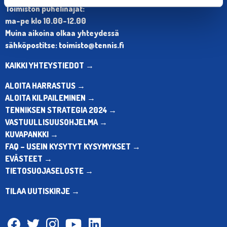
Toimiston puhelinajat:
ma-pe klo 10.00-12.00
Muina aikoina olkaa yhteydessä
sähköpostitse: toimisto@tennis.fi
KAIKKI YHTEYSTIEDOT →
ALOITA HARRASTUS →
ALOITA KILPAILEMINEN →
TENNIKSEN STRATEGIA 2024 →
VASTUULLISUUSOHJELMA →
KUVAPANKKI →
FAQ – USEIN KYSYTYT KYSYMYKSET →
EVÄSTEET →
TIETOSUOJASELOSTE →
TILAA UUTISKIRJE →