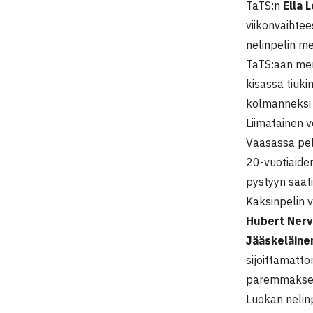
TaTS:n
Ella 
viikonvaihtee
nelinpelin m
TaTS:aan men
kisassa tiuki
kolmanneksi 
Liimatainen v
Vaasassa pel
20-vuotiaide
pystyyn saatii
Kaksinpelin v
Hubert Nerv
Jääskeläine
sijoittamatt
paremmaksee
Luokan nelin