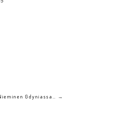
75
.Nieminen Gdyniassa… →