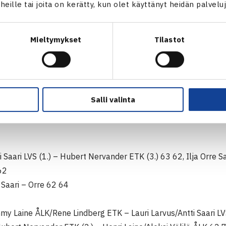
a Lindahl HLK/Annika Sillanpää TaTS – Karoliina Kuutti KLK/Lo
t heille tai joita on kerätty, kun olet käyttänyt heidän palvelu
 Heino/Leivo – Lindahl/Sillanpää 63 63
Mieltymykset
Tilastot
 Alex Helistén/Nicolas Nietosvaara Sata (2.) – Marko Karone
li 12v
Salli valinta
 Ella Leivo/Saska Huttunen TaTS (2.) – Annika Sillanpää TaTS
ti Saari LVS (1.) – Hubert Nervander ETK (3.) 63 62, Ilja Orre 
62
 Saari – Orre 62 64
mmy Laine ÅLK/Rene Lindberg ETK – Lauri Larvus/Antti Saari L