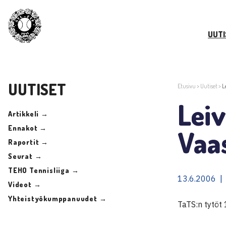
UUTI
UUTISET
Etusivu
>
Uutiset
>
L
Lei
Artikkeli →
Ennakot →
Vaa
Raportit →
Seurat →
TEHO Tennisliiga →
13.6.2006 |
Videot →
Yhteistyökumppanuudet →
TaTS:n tytöt