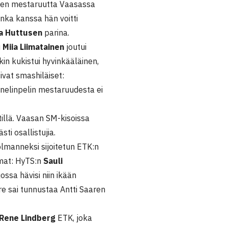
men mestaruutta Vaasassa
jonka kanssa hän voitti
a Huttusen
parina.
u
Miia Liimatainen
joutui
in kukistui hyvinkääläinen,
sivat smashiläiset:
 nelinpelin mestaruudesta ei
llä. Vaasan SM-kisoissa
sti osallistujia.
kolmanneksi sijoitetun ETK:n
omat: HyTS:n
Sauli
jossa hävisi niin ikään
e sai tunnustaa Antti Saaren
Rene Lindberg
ETK, joka