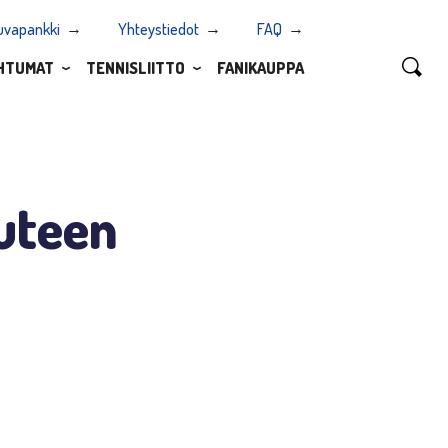
uvapankki
Yhteystiedot
FAQ
HTUMAT
TENNISLIITTO
FANIKAUPPA
uteen