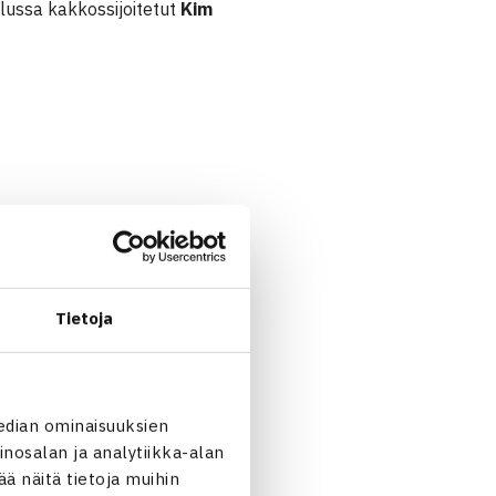
elussa kakkossijoitetut
Kim
konen HyTS (3.) – Alexandra
Tietoja
edian ominaisuuksien
nosalan ja analytiikka-alan
aura Yrjö-Koskinen HyTS 61
 näitä tietoja muihin