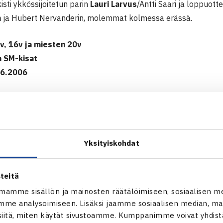
kisti ykkössijoitetun parin
Lauri Larvus
/Antti Saari ja loppuott
n
ja Hubert Nervanderin, molemmat kolmessa erässä.
v, 16v ja miesten 20v
n SM-kisat
.6.2006
ia Liimatainen TaTS (1.) – Katja Verho Smash 61 62, Hanna Jah
Yksityiskohdat
Smash 62 62
 Liimatainen – Jahkonen 63 63
teitä
mamme sisällön ja mainosten räätälöimiseen, sosiaalisen m
me analysoimiseen. Lisäksi jaamme sosiaalisen median, mai
lianna Heino Smash/Ella Leivo TaTS – Jaana Pohjaranta PVS/L
itä, miten käytät sivustoamme. Kumppanimme voivat yhdistää