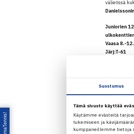
välierissä ku
Danielssoni
Juniorien 12
ulkokenttie
Vaasa 8.-12
Järj:T-61
Tytöt 16v
Kaksinpeli
Välierät: Mi
Suostumus
Hietaniemi 
Loppuottelu:
Tämä sivusto käyttää eväs
Tytöt 12v
Lataa OmaTennis!
Käytämme evästeitä tarjoa
Nelinpeli
tukemiseen ja kävijämääräm
Välierät: Ju
kumppaneillemme tietoja si