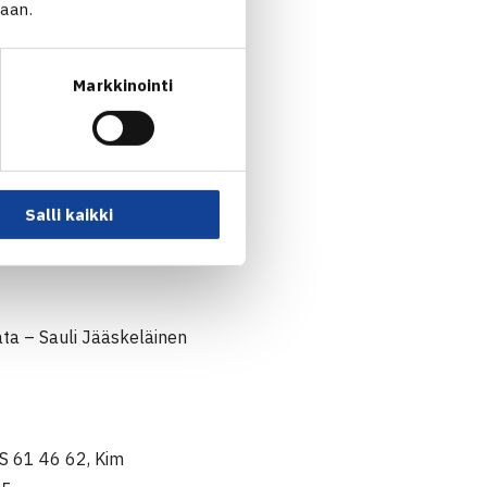
tta Sarpola JTS 61 75
jaan.
Markkinointi
n/Herkko Pöllänen HVS (1.)
Salli kaikki
/Herkko Pöllänen HVS (1.)
Sata – Sauli Jääskeläinen
VS 61 46 62, Kim