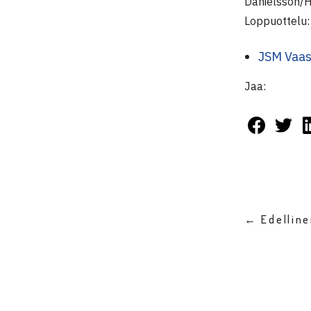
Danielsson/H
Loppuottelu:
JSM Vaa
Jaa:
← Edellin