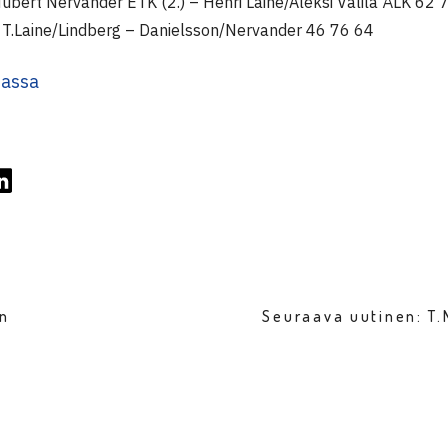
ubert Nervander ETK (2.) – Henri Laine/Aleksi Välilä ÅLK 62 
 T.Laine/Lindberg – Danielsson/Nervander 46 76 64
sassa
en
Seuraava uutinen: T