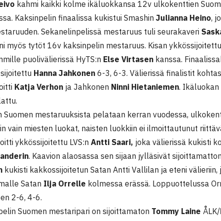
Leivo
kahmi kaikki kolme ikäluokkansa 12v ulkokenttien Suo
ssa. Kaksinpelin finaalissa kukistui Smashin
Julianna Heino
, 
estaruuden. Sekanelinpelissä mestaruus tuli seurakaveri
Sask
i myös tytöt 16v kaksinpelin mestaruus. Kisan ykkössijoitett
mmille puolivälierissä HyTS:n
Else Virtasen
kanssa. Finaalissak
sijoitettu
Hanna Jahkonen
6-3, 6-3. Välierissä finalistit kohta
oitti
Katja Verhon
ja Jahkonen
Ninni Hietaniemen
. Ikäluokan
attu.
n Suomen mestaruuksista pelataan kerran vuodessa, ulkokenti
n vain miesten luokat, naisten luokkiin ei ilmoittautunut riittävä
oitti ykkössijoitettu LVS:n
Antti Saari,
joka välierissä kukisti 
anderin
. Kaavion alaosassa sen sijaan jylläsivät sijoittamatt
n
kukisti kakkossijoitetun Satan Antti Vallilan ja eteni välieriin, 
omalle Satan
Ilja Orrelle
kolmessa erässä. Loppuottelussa Orr
n 2-6, 4-6.
pelin Suomen mestaripari on sijoittamaton
Tommy Laine
ÅLK/