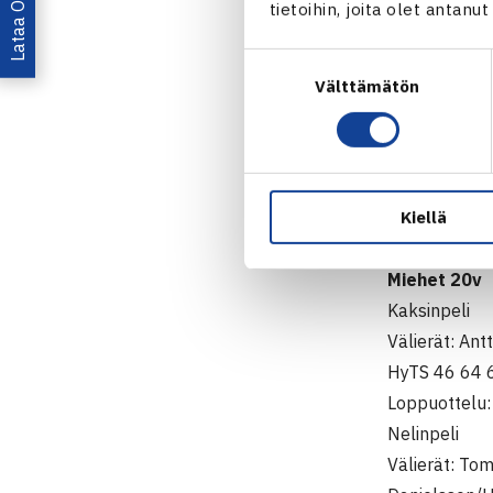
62, Catharin
tietoihin, joita olet antanu
Loppuottelu:
Suostumuksen
Pojat 12v
Välttämätön
valinta
Nelinpeli
Loppuottelu:
61 64
Sekanelinpe
Kiellä
Loppuottelu:
63 63
Miehet 20v
Kaksinpeli
Välierät: Ant
HyTS 46 64 
Loppuottelu:
Nelinpeli
Välierät: To