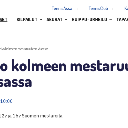
TennisÄssä
TennisClub
K
SET
KILPAILUT
SEURAT
HUIPPU-URHEILU
TAPA
eivo kolmeen mestaruuteen Vaasassa
vo kolmeen mestaru
sassa
 10:00
 12v ja 16v Suomen mestareita