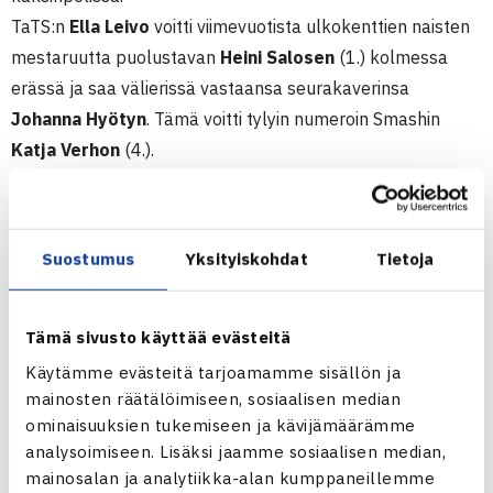
TaTS:n
Ella Leivo
voitti viimevuotista ulkokenttien naisten
mestaruutta puolustavan
Heini Salosen
(1.) kolmessa
erässä ja saa välierissä vastaansa seurakaverinsa
Johanna Hyötyn
. Tämä voitti tylyin numeroin Smashin
Katja Verhon
(4.).
Alakaaviossa TaTS:n
Sanna Saarteinen
otti voiton toisesta
tatsilaisesta, Yhdysvalloissa yliopistotennistä talven
pelanneesta
Jennifer Holmbergista
(3.).
Suostumus
Yksityiskohdat
Tietoja
Sijoitetuista jatkoon meni vain Smashin
Cecilia Estlander
(2.), joka voitti GVLK:n
Aleksandra Hietaniemen
.
Tämä sivusto käyttää evästeitä
Yleisten luokkien SM-kilpailut ulkokentillä 2009
Käytämme evästeitä tarjoamamme sisällön ja
28.6.-4.7. Nallisport, Oulu
mainosten räätälöimiseen, sosiaalisen median
Järj. OVS
ominaisuuksien tukemiseen ja kävijämäärämme
analysoimiseen. Lisäksi jaamme sosiaalisen median,
Naisten kaksinpeli
mainosalan ja analytiikka-alan kumppaneillemme
Puolivälieriä: Ella Leivo TaTS – Heini Salonen HVS (1.) 64