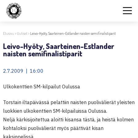
Etusivu
>
Uutiset
>
Leivo-Hyöty, Saarteinen-Estlander naisten semifinalistiparit
Leivo-Hyöty, Saarteinen-Estlander
naisten semifinalistiparit
2.7.2009 | 16:00
Ulkokenttien SM-kilpailut Oulussa
Torstain iltapäivässä pelattiin naisten puolivälierät yleisten
luokkien ulkokenttien SM-kilpailuissa Oulussa.
Neljä kärkisijoitettua aloitti kisansa tästä, ja heistä kolmen
kohtaloksi puolivälierät myös päättivät kisan
kaksinpelissä.