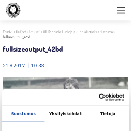
Etusivu
>
Uutiset
>
Artikkeli
>
Olli Rahnasto: Luoteja ja kunniakierroksia Nigeriassa
>
fullsizeoutput_42bd
fullsizeoutput_42bd
21.8.2017 | 10:38
Suostumus
Yksityiskohdat
Tietoja