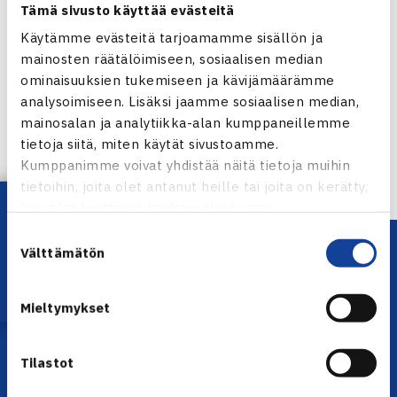
Tämä sivusto käyttää evästeitä
Käytämme evästeitä tarjoamamme sisällön ja
mainosten räätälöimiseen, sosiaalisen median
Jaa:
ominaisuuksien tukemiseen ja kävijämäärämme
analysoimiseen. Lisäksi jaamme sosiaalisen median,
mainosalan ja analytiikka-alan kumppaneillemme
tietoja siitä, miten käytät sivustoamme.
← Edellinen
Kumppanimme voivat yhdistää näitä tietoja muihin
tietoihin, joita olet antanut heille tai joita on kerätty,
Lataa OmaTennis!
kun olet käyttänyt heidän palvelujaan.
Suostumuksen
Välttämätön
valinta
Mieltymykset
Tilastot
YHTEYSTIEDOT