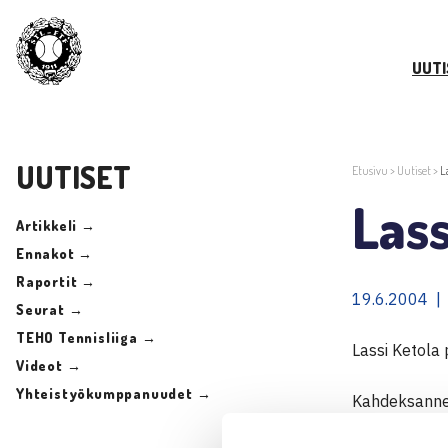
UUTI
UUTISET
Etusivu
>
Uutiset
>
L
Lass
Artikkeli →
Ennakot →
Raportit →
19.6.2004 |
Seurat →
TEHO Tennisliiga →
Lassi Ketola 
Videot →
Yhteistyökumppanuudet →
Kahdeksannek
10.000$ miest