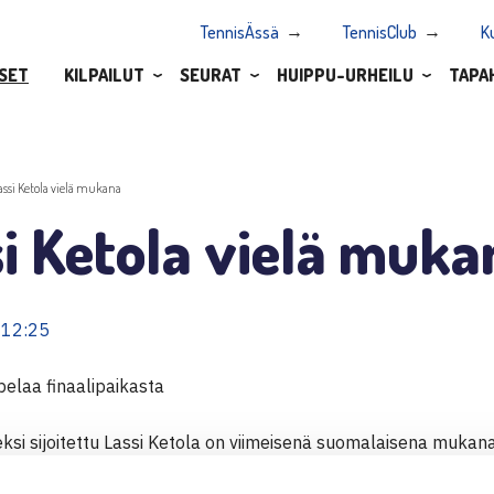
TennisÄssä
TennisClub
K
SET
KILPAILUT
SEURAT
HUIPPU-URHEILU
TAPA
assi Ketola vielä mukana
i Ketola vielä muka
 12:25
pelaa finaalipaikasta
si sijoitettu Lassi Ketola on viimeisenä suomalaisena mukana
en ITF-turnauksen, kaksinpelissä. Välierissä hän kohtaa tshe