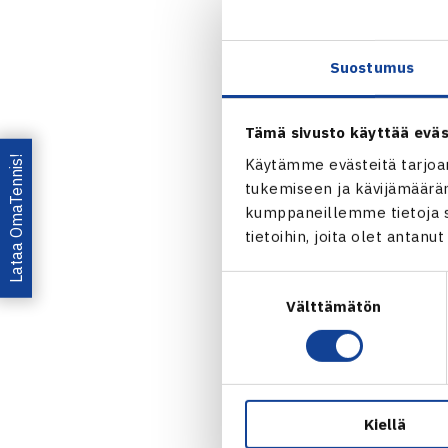
välierässä ov
(RN)
Suostumus
Savitaip
Jaa:
Tämä sivusto käyttää eväs
Lataa OmaTennis!
Käytämme evästeitä tarjoa
tukemiseen ja kävijämääräm
kumppaneillemme tietoja si
tietoihin, joita olet antanu
Suostumuksen
Välttämätön
valinta
← Edellin
Kiellä