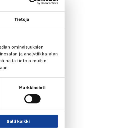
tz ja Johan Brunnström.
Tietoja
edian ominaisuuksien
nosalan ja analytiikka-alan
 näitä tietoja muihin
jaan.
Markkinointi
n: Smash Open 2004… →
Salli kaikki