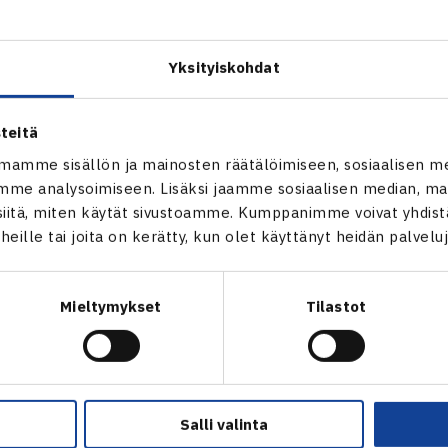
at vastakkain ruotsalaiset, ykköseksi sijoitettu Daniel Kleme
Yksityiskohdat
ale OP Open
teitä
mamme sisällön ja mainosten räätälöimiseen, sosiaalisen m
me analysoimiseen. Lisäksi jaamme sosiaalisen median, mai
itä, miten käytät sivustoamme. Kumppanimme voivat yhdistää
t heille tai joita on kerätty, kun olet käyttänyt heidän palvelu
Mieltymykset
Tilastot
en
Seuraava uutine
Salli valinta