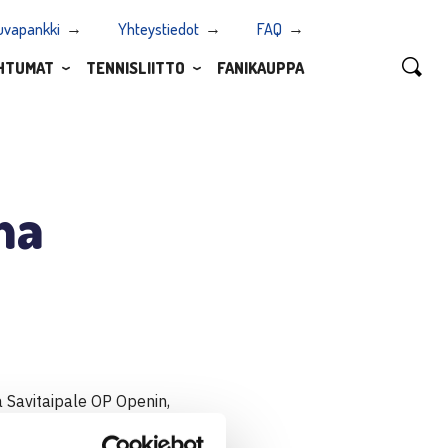
uvapankki
Yhteystiedot
FAQ
HTUMAT
TENNISLIITTO
FANIKAUPPA
na
 Savitaipale OP Openin,
kki Petr Dezortin. Toisessa