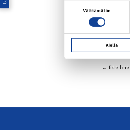
Suostumuksen
Välttämätön
valinta
Jaa:
Kiellä
← Edellin