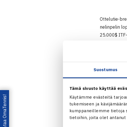
Ottelutie-bre
nelinpelin lo
25.000$ ITF-
Naisten 25.
9.-17.7.2011
Nelinpeli
Suostumus
Loppuottelu:
36 [10-8]
Tämä sivusto käyttää eväs
Woking-F
Lataa OmaTennis!
Käytämme evästeitä tarjoa
tukemiseen ja kävijämääräm
kumppaneillemme tietoja si
tietoihin, joita olet antanu