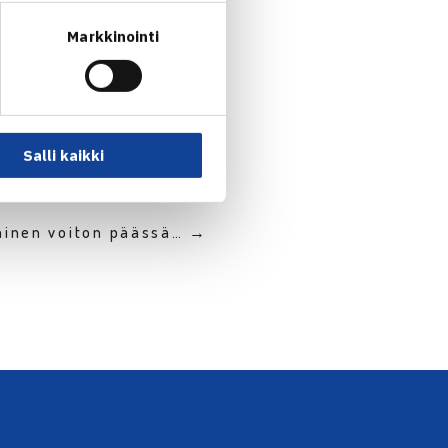
Markkinointi
Salli kaikki
ainen voiton päässä… →