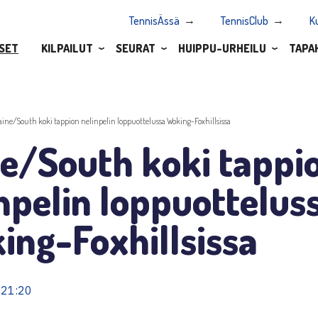
TennisÄssä
TennisClub
K
SET
KILPAILUT
SEURAT
HUIPPU-URHEILU
TAPA
aine/South koki tappion nelinpelin loppuottelussa Woking-Foxhillsissa
ne/South koki tappi
npelin loppuottelus
ing-Foxhillsissa
 21:20