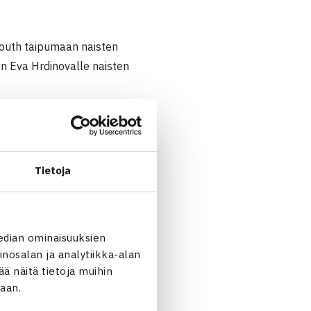
 South taipumaan naisten
in Eva Hrdinovalle naisten
Tietoja
nie South Britannia (1.) 61
edian ominaisuuksien
nosalan ja analytiikka-alan
 näitä tietoja muihin
jaan.