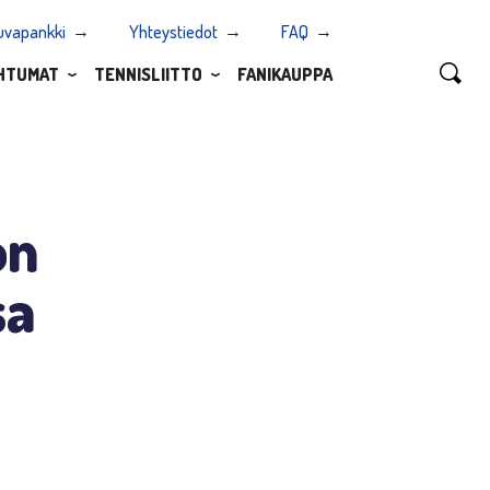
uvapankki
Yhteystiedot
FAQ
HTUMAT
TENNISLIITTO
FANIKAUPPA
on
sa