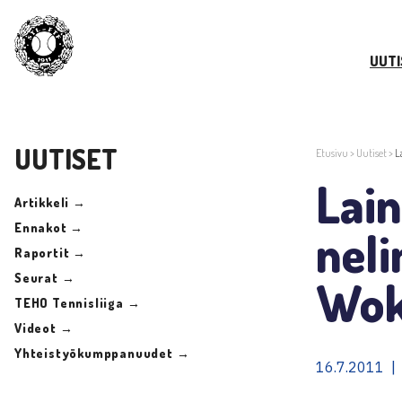
UUTI
UUTISET
Etusivu
>
Uutiset
>
L
Lai
Artikkeli →
Ennakot →
neli
Raportit →
Seurat →
Wok
TEHO Tennisliiga →
Videot →
Yhteistyökumppanuudet →
16.7.2011 |