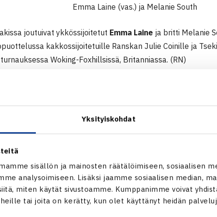
Emma Laine (vas.) ja Melanie South
akissa joutuivat ykkössijoitetut
Emma Laine
ja britti Melanie
ppuottelussa kakkossijoitetuille Ranskan Julie Coinille ja Tsek
turnauksessa Woking-Foxhillsissä, Britanniassa. (RN)
000$ ITF-turnaus
 Woking-Foxhills, Britannia
Yksityiskohdat
 Julie Coin Ranska/Eva Hrdinova Tsekki (2.) – Emma Laine/Mela
teitä
oxhillsin ITF-turnaus verkossa
mamme sisällön ja mainosten räätälöimiseen, sosiaalisen m
me analysoimiseen. Lisäksi jaamme sosiaalisen median, mai
itä, miten käytät sivustoamme. Kumppanimme voivat yhdistää
t heille tai joita on kerätty, kun olet käyttänyt heidän palvelu