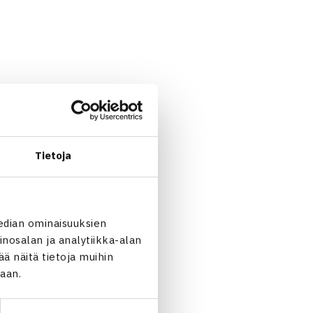
ma Laine/Laura Siegemund
Tietoja
edian ominaisuuksien
nosalan ja analytiikka-alan
 näitä tietoja muihin
jaan.