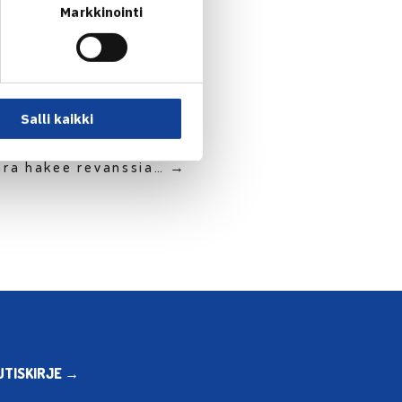
Markkinointi
Salli kaikki
ara hakee revanssia… →
UTISKIRJE →