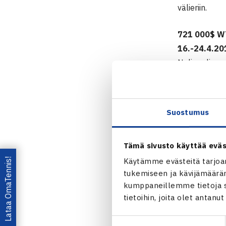
välieriin.
721 000$ W
16.-24.4.20
Nelinpeli
Puolivälieri
Saksa 60 62
Suostumus
Stuttgar
Tämä sivusto käyttää eväs
Lataa OmaTennis!
Käytämme evästeitä tarjoa
tukemiseen ja kävijämääräm
kumppaneillemme tietoja si
tietoihin, joita olet antanu
Suostumuksen
Jaa: