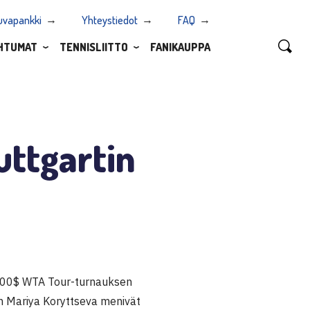
uvapankki
Yhteystiedot
FAQ
HTUMAT
TENNISLIITTO
FANIKAUPPA
tuttgartin
 000$ WTA Tour-turnauksen
an Mariya Koryttseva menivät