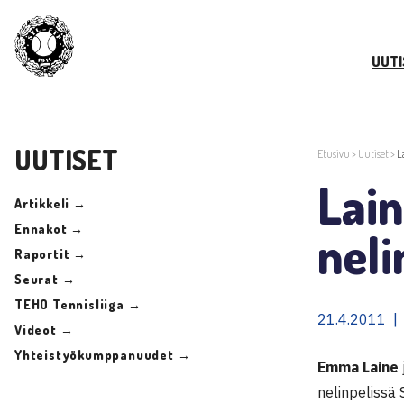
UUTI
UUTISET
Etusivu
>
Uutiset
>
L
Lain
Artikkeli →
Ennakot →
neli
Raportit →
Seurat →
TEHO Tennisliiga →
21.4.2011 |
Videot →
Yhteistyökumppanuudet →
Emma Laine
nelinpelissä 