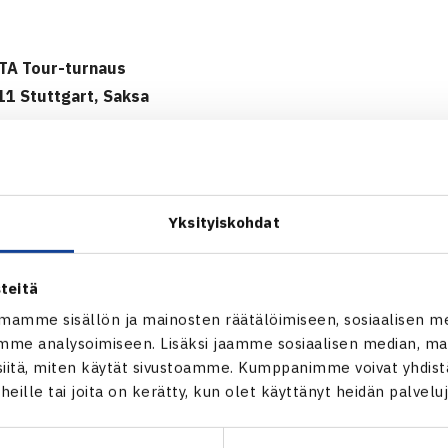
TA Tour-turnaus
11 Stuttgart, Saksa
ä: Vitalia Diatchenko Venäjä/Mariya Koryttseva Ukraina – Em
Yksityiskohdat
tin WTA Tour -turnaus verkossa
teitä
mamme sisällön ja mainosten räätälöimiseen, sosiaalisen m
me analysoimiseen. Lisäksi jaamme sosiaalisen median, mai
itä, miten käytät sivustoamme. Kumppanimme voivat yhdistää
Emma Laine
t heille tai joita on kerätty, kun olet käyttänyt heidän palvelu