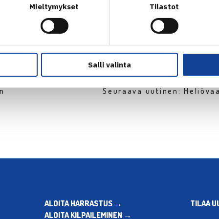
Mieltymykset
Tilastot
Salli valinta
en
Seuraava uutinen: Heliöva
ALOITA HARRASTUS →
TILAA U
ALOITA KILPAILEMINEN →