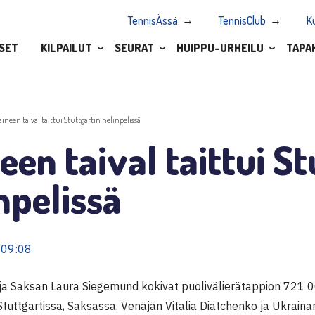
TennisÄssä
TennisClub
K
SET
KILPAILUT
SEURAT
HUIPPU-URHEILU
TAPA
aineen taival taittui Stuttgartin nelinpelissä
een taival taittui S
npelissä
 09:08
ja Saksan Laura Siegemund kokivat puolivälierätappion 721
Stuttgartissa, Saksassa. Venäjän Vitalia Diatchenko ja Ukrain