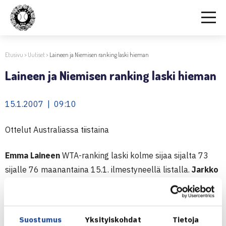
Etusivu
>
Uutiset
>
Laineen ja Niemisen ranking laski hieman
Laineen ja Niemisen ranking laski hieman
15.1.2007 | 09:10
Ottelut Australiassa tiistaina
Emma Laineen
WTA-ranking laski kolme sijaa sijalta 73
sijalle 76 maanantaina 15.1. ilmestyneellä listalla.
Jarkko
Nieminen
putosi miesten ATP-rankingissa yhden sijan,
sijalle 18, kun Ranskan Richard Gasquet ohitti hänet.
Suomen kärkikaksikko pelaa vuoden ensimmäisessä
Suostumus
Yksityiskohdat
Tietoja