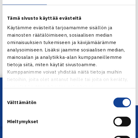
Grand Slam-kisassa, Australian avoimissa ensimmäisen
kierroksen ottelunsa tiistaina. Laine kohtaa venäläiskarsija
Alla Kudruavtseva ja Nieminen USAn Paul Goldsteinin.
Tämä sivusto käyttää evästeitä
Käytämme evästeitä tarjoamamme sisällön ja
Australian avoimet
mainosten räätälöimiseen, sosiaalisen median
ominaisuuksien tukemiseen ja kävijämäärämme
Jaa:
analysoimiseen. Lisäksi jaamme sosiaalisen median,
mainosalan ja analytiikka-alan kumppaneillemme
tietoja siitä, miten käytät sivustoamme.
Kumppanimme voivat yhdistää näitä tietoja muihin
← Edellinen
tietoihin, joita olet antanut heille tai joita on kerätty,
Seuraava uutinen: Tasoitusluettelo ilmestynyt…
Lataa OmaTennis!
kun olet käyttänyt heidän palvelujaan.
→
Suostumuksen
Välttämätön
valinta
Mieltymykset