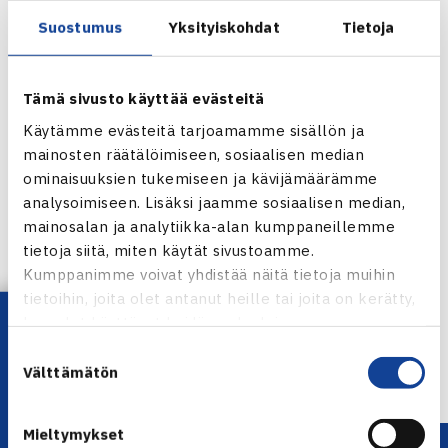
WTA Tour-turnaus
Suostumus
Yksityiskohdat
Tietoja
Indian Wells, USA 12.-18.3.
Nelinpeli
Tämä sivusto käyttää evästeitä
2.kierrosta: Vania King USA/Shahar Peer Israel (8.) –
Käytämme evästeitä tarjoamamme sisällön ja
Emma Laine/Vladimira Uhlirova Tshekki 60 61
mainosten räätälöimiseen, sosiaalisen median
ominaisuuksien tukemiseen ja kävijämäärämme
Indian Wellsin WTA Tour-turnaus
analysoimiseen. Lisäksi jaamme sosiaalisen median,
mainosalan ja analytiikka-alan kumppaneillemme
Jaa:
tietoja siitä, miten käytät sivustoamme.
Kumppanimme voivat yhdistää näitä tietoja muihin
tietoihin, joita olet antanut heille tai joita on kerätty,
Lataa OmaTennis!
kun olet käyttänyt heidän palvelujaan.
← Edellinen
Suostumuksen
Seuraava uutinen: Viisi tuplamestaria
Välttämätön
valinta
seniorien… →
Mieltymykset