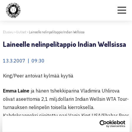
Etusivu
>
Uutiset
>
Laineelle nelinpelitappio Indian Wellsissa
Laineelle nelinpelitappio Indian Wellsissa
13.3.2007 | 09:30
King/Peer antoivat kylmää kyytiä
Emma Laine
ja hänen tshekkiparina Vladimira Uhlirova
olivat aseettomia 2,1 milj.dollarin Indian Wellsin WTA Tour-
turnauksen nelinpelin toisella kierroksella.
Kahdeksanneksi sijoitettu pari Vania King USA/Shahar Peer
Israel ottivat heistä voiton tylysti luvuin 6-0, 6-1. (RN)