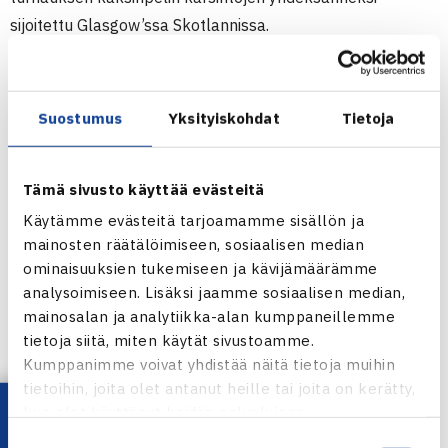
sijoitettu Glasgow’ssa Skotlannissa.
Hän otti ensimmäisellä kierroksella voiton Tanskan Malou
Ejdesgaardista (WTA 867). Toisella kierroksella hän
kohtaa vasurin, viidenneksi sijoitetun Ranskan Elixane
Suostumus
Yksityiskohdat
Tietoja
Lechamian (WTA 421). Ottelun voittaja pääsee pääsarjaan.
(RN)
Tämä sivusto käyttää evästeitä
Naisten 25.000$ ITF-turnaus
Käytämme evästeitä tarjoamamme sisällön ja
mainosten räätälöimiseen, sosiaalisen median
17.-23.10.2011 Glasgow, Britannia
ominaisuuksien tukemiseen ja kävijämäärämme
Kaksinpelin karsinta
analysoimiseen. Lisäksi jaamme sosiaalisen median,
1.kierrosta: Emma Laine (9.) – Malou Ejdesgaard Tanska
mainosalan ja analytiikka-alan kumppaneillemme
61 63
tietoja siitä, miten käytät sivustoamme.
Kumppanimme voivat yhdistää näitä tietoja muihin
Glasgow’n naisten ITF-turnaus verkossa
tietoihin, joita olet antanut heille tai joita on kerätty,
kun olet käyttänyt heidän palvelujaan.
Jaa:
Suostumuksen