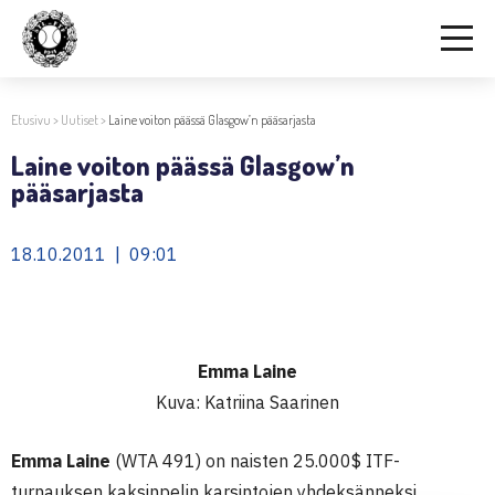
Etusivu
>
Uutiset
>
Laine voiton päässä Glasgow’n pääsarjasta
Laine voiton päässä Glasgow’n
pääsarjasta
18.10.2011 | 09:01
Emma Laine
Kuva: Katriina Saarinen
Emma Laine
(WTA 491) on naisten 25.000$ ITF-
turnauksen kaksinpelin karsintojen yhdeksänneksi