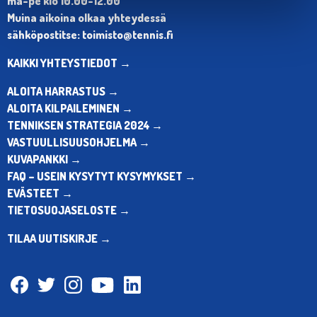
ma-pe klo 10.00-12.00
Muina aikoina olkaa yhteydessä
sähköpostitse: toimisto@tennis.fi
KAIKKI YHTEYSTIEDOT →
ALOITA HARRASTUS →
ALOITA KILPAILEMINEN →
TENNIKSEN STRATEGIA 2024 →
VASTUULLISUUSOHJELMA →
KUVAPANKKI →
FAQ – USEIN KYSYTYT KYSYMYKSET →
EVÄSTEET →
TIETOSUOJASELOSTE →
TILAA UUTISKIRJE →